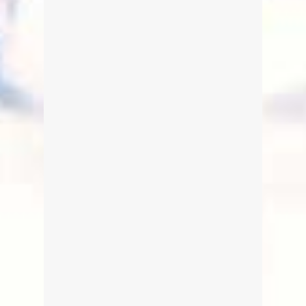
Feuerwerke der Seefeste am
Tegernsee
Von Edeltraud am 31. Juli 2016
weiterlesen
0
1