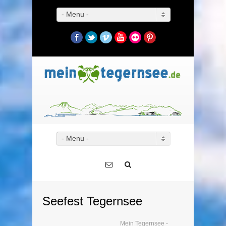
- Menu -
Facebook
Twitter
Vimeo
YouTube
Flickr
Pinterest
- Menu -
Seefest Tegernsee
Mein Tegernsee -