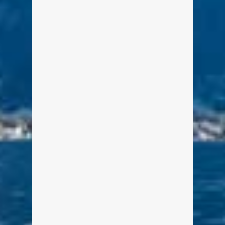
Seefest Tegernsee 2015 –
Bildergalerie
Von Edeltraud am 30. Juli 2015
Eine klitzekleine Bildergalerie mit
Impressionen vom Tegernseer
Seefest 2015 möchten wir euch nicht
vorenthalten. Das Wetter war zwar
nicht berauschend, dafür war die
Stimmung umso besser. Die Hendl
waren lecker, das Bier floss
ausreichend und das Feuerwerk war
dieses Jahr besonders gelungen.
weiterlesen
0
4