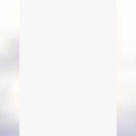
Feuerwerk Tegernsee – das
coole Zeug!
Von Edeltraud am 31. Juli 2015
Festhalten jetzt geht es richtig ab! Wir
steigern uns in der Bildreihenfolge
von ein paar schönen Einzeleffekten
zu Beginn des Feuerwerks bis zu
einer Farbexplosion zum Finale des
Feuerwerks beim Seefest der Stadt
Tegernsee. Mancher wird sich
vielleicht sagen „Das sind doch nie
und nimmer echte Fotos vom
Feuerwerk“. Falsch! Die Aufnahmen
habe ich mit der Kamera tatsächlich
gemacht. Es […]
weiterlesen
0
4