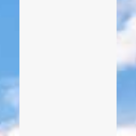
Auf dem Trachtenfloß zum
Tegernseer Seefest
Von Edeltraud am 6. August 2016
Zum Tegernseer Seefest hatte ich die
Möglichkeit die Wallberger auf das
Trachtenfloß zu begleiten und sie bei
den Aufführungen der verschiedenen
Trachtentänze und Plattler zu
fotografieren.
weiterlesen
0
4