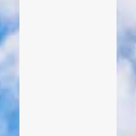
In diesem Jahr war es zwar etwas
kleiner, aber es war trotzdem schön,
dass SEEFEST in TEGERNSEE.
Oder was meint Ihr? Hier eine
Auswahl der 14 besten
Schnappschüsse 🙂
weiterlesen
0
4