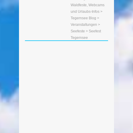
Waldfeste, Webcams
und Urlaubs-Infos
>
Tegernsee Blog
>
Veranstaltungen
>
Seefeste
> Seefest
Tegernsee
Fotostrecke vom Seefest
Tegernsee 2017
Von Edeltraud am 15. August 2017