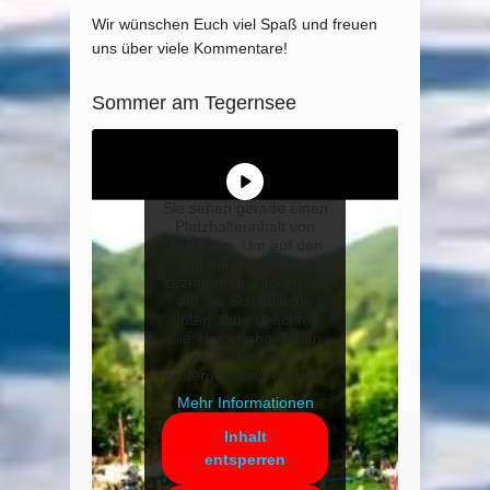
Wir wünschen Euch viel Spaß und freuen
uns über viele Kommentare!
Sommer am Tegernsee
Sie sehen gerade einen
Platzhalterinhalt von
YouTube
. Um auf den
eigentlichen Inhalt
zuzugreifen, klicken Sie
auf die Schaltfläche
unten. Bitte beachten
Sie, dass dabei Daten
an Drittanbieter
weitergegeben werden.
Mehr Informationen
Inhalt
entsperren