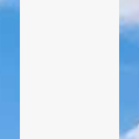
Fotostrecke vom Seefest
Tegernsee 2016
Von Edeltraud am 22. August 2016
Auch diesmal wollen wir nicht
großartig Text schreiben, Ihr wartet
sowieso schon viel zu lange auf die
Fotos 🙂 Hier für euch die große
Fotostrecke mit 23 tollen Bildern vom
Seefest Tegernsee.
weiterlesen
0
3