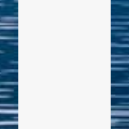
Feuerwerk zum Seefest
Tegernsee 2015
Von Edeltraud am 29. Juli 2015
weiterlesen
0
0