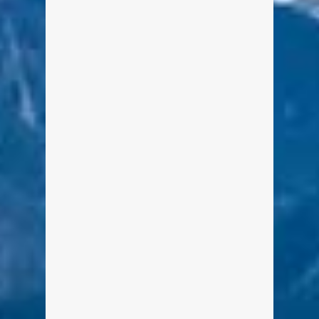
gelungen und das wollte ich jetzt zum
Seefest Tegernsee natürlich
verfeinern. Die „coolen Effekte“ wie
sie geplant waren zeige ich euch in
einem späteren Beitrag. Jetzt
kommen erst mal das „richtig scharfe
Zeug“, denn […]
weiterlesen
1
1