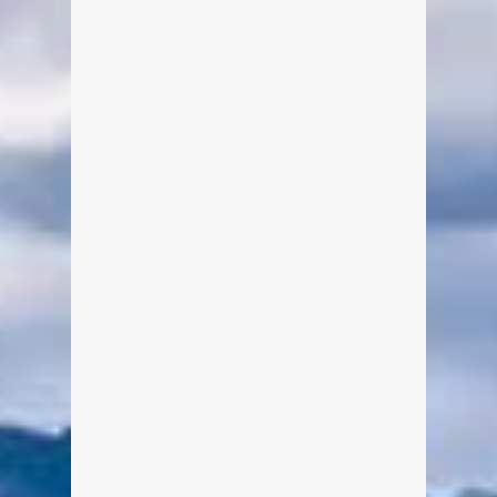
Feuerwerk Tegernsee – die
scharfen Effekte!
Von Edeltraud am 30. Juli 2015
Bereits zum Seefest in Rottach-Egern
hatte ich diese verrückte Idee der
etwas anderen Feuerwerksfotos.
Damals sind mir die Aufnahmen für
den ersten Versuch auch recht gut