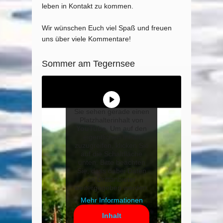
leben in Kontakt zu kommen.
Wir wünschen Euch viel Spaß und freuen
uns über viele Kommentare!
Sommer am Tegernsee
Sie sehen gerade einen
Platzhalterinhalt von
YouTube
. Um auf den
eigentlichen Inhalt
zuzugreifen, klicken Sie
auf die Schaltfläche
unten. Bitte beachten
Sie, dass dabei Daten
an Drittanbieter
weitergegeben werden.
Mehr Informationen
Inhalt