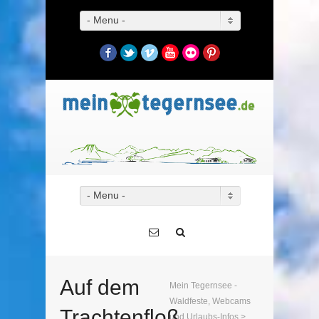
- Menu -
Facebook
Twitter
Vimeo
YouTube
Flickr
Pinterest
- Menu -
Auf dem
Mein Tegernsee -
Waldfeste, Webcams
Trachtenfloß
und Urlaubs-Infos
>