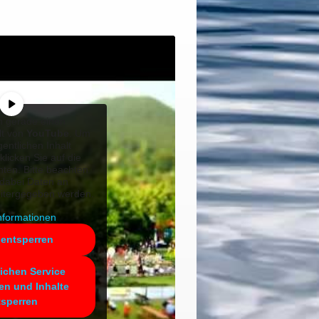
n gerade einen
lt von
YouTube
. Um
gentlichen Inhalt
klicken Sie auf die
nten. Bitte beachten
 dabei Daten an
eitergegeben werden.
nformationen
 entsperren
lichen Service
en und Inhalte
tsperren