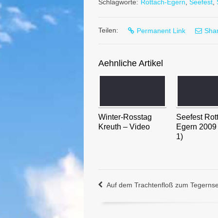
Schlagworte:
Rottach-Egern
,
Seefest
,
Teilen:
Permanent Link
Shar
Aehnliche Artikel
Winter-Rosstag
Seefest Rot
Kreuth – Video
Egern 2009
1)
Auf dem Trachtenfloß zum Tegernse