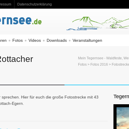
ressum
Datenschutzerklärung
uren
Fotos
Videos
Downloads
Veranstaltungen
ottacher
Mein Tegernsee - Waldfeste, We
Fotos
>
Fotos 2016
> Fotostreck
Tegern
r sprechen. Hier für euch die große Fotostrecke mit 43
ottach-Egern.