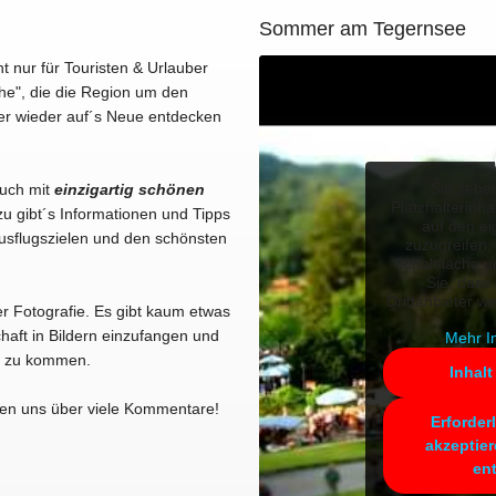
Sommer am Tegernsee
ht nur für Touristen & Urlauber
he", die die Region um den
er wieder auf´s Neue entdecken
Sie sehe
Euch mit
einzigartig schönen
Platzhalterinha
u gibt´s Informationen und Tipps
auf den ei
usflugszielen und den schönsten
zuzugreifen, 
Schaltfläche u
Sie, dass
Drittanbieter w
er Fotografie. Es gibt kaum etwas
haft in Bildern einzufangen und
Mehr I
kt zu kommen.
Inhalt
en uns über viele Kommentare!
Erforder
akzeptier
en