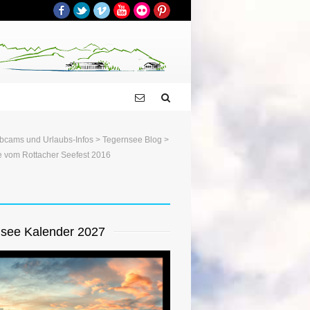
Facebook
Twitter
Vimeo
YouTube
Flickr
Pinterest
bcams und Urlaubs-Infos
>
Tegernsee Blog
>
e vom Rottacher Seefest 2016
see Kalender 2027