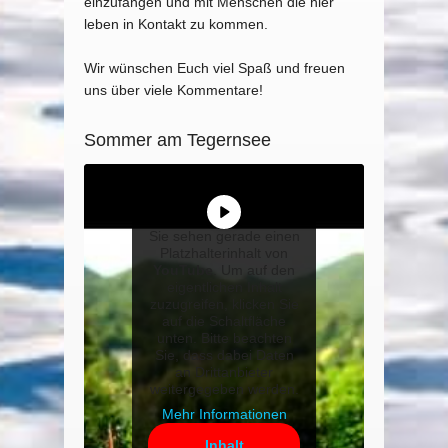
einzufangen und mit Menschen die hier
leben in Kontakt zu kommen.
Wir wünschen Euch viel Spaß und freuen
uns über viele Kommentare!
Sommer am Tegernsee
Sie sehen gerade einen
Platzhalterinhalt von
YouTube
. Um auf den
eigentlichen Inhalt
zuzugreifen, klicken Sie
auf die Schaltfläche
unten. Bitte beachten
Sie, dass dabei Daten
an Drittanbieter
weitergegeben werden.
Mehr Informationen
Inhalt