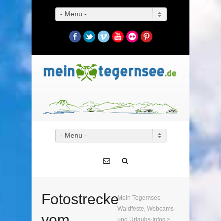
- Menu -
Facebook
Twitter
Vimeo
YouTube
Flickr
Pinterest
- Menu -
Fotostrecke
Mein Tegernsee -
Waldfeste, Webcams
vom
und Urlaubs-Infos
>