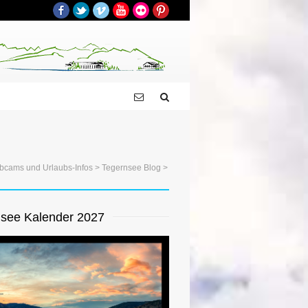
Facebook
Twitter
Vimeo
YouTube
Flickr
Pinterest
bcams und Urlaubs-Infos
>
Tegernsee Blog
>
see Kalender 2027