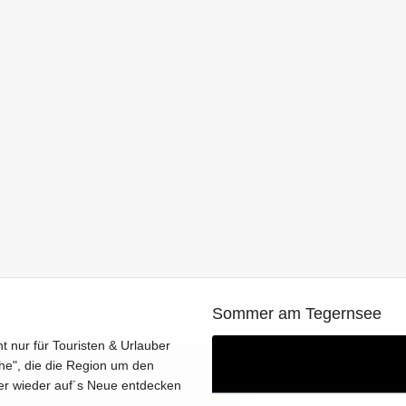
Jahren nicht stattfinden konnte, meinte
es Petrus in diesem Jahr besonders gut
mit den Fuhrleuten. Hier die ersten
Impressionen, welche ich für euch vor
dem Start des Festzuges eingefangen
hatte:
weiterlesen
0
3
Sommer am Tegernsee
ht nur für Touristen & Urlauber
he", die die Region um den
er wieder auf´s Neue entdecken