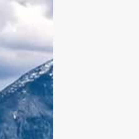
Stoamandl in den Bergen
Von Edeltraud am 1. Oktober 2015
Vor einigen Wochen war ich mal wi
an meinem Lieblingsplatz. Einem
„einsamen Tal“, dessen Standort ich
aber nicht näher beschreiben möch
Das ist glaube ich auch nicht mehr 
denn mittlerweile ist es leider schon
selbstverständlich solche besonder
Plätze am Tegernsee als „Geheimtip
die Welt hinauszuposaunen. Tja, d
war´s dann aber auch mit dem
„Geheimtipp“. Der Ort ist […]
weiterlesen
0