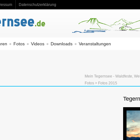
ressum
Datenschutzerklärung
uren
Fotos
Videos
Downloads
Veranstaltungen
Mein Tegernsee - Waldfeste, We
Fotos
> Fotos 2015
Tegern