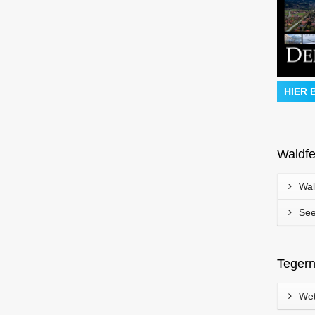
Flysurfer – Kiteboarding am
Tegernsee
HIER 
015
Von Edeltraud am 8. Dezember 2015
 am
Bisher hatte ich am Tegernsee Kitesurfer
oder auch Kiteboarder immer mit ihren
aus
Waldfe
Lenkdrachen gesehen, wie sie auf ihrem
ine
Surfbrett über die Wasseroberfläche
Wal
gezogen wurden. Diesmal sah ich einen
 vor
Kitesurfer, der über der Wasserfläche zu
ein
See
schweben schien. Bei genauerem
tet
Hinsehen erkannte ich die unter dem
Board montierten Flügel. Ich habe etwas
hen
Tegern
recherchiert und herausgefunden, dass
es sich hierbei um ein sogenanntes […]
…]
Wet
weiterlesen
0
3
3