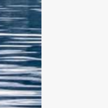
habe ich etwas stärker nachbearbei
Insbesondere habe ich die Braun- 
Grüntöne herausgearbeitet, um da
Traditionelle und Bodenständige be
zur Geltung zu bringen. Ich hoffe, 
gefallen die Fotos und wünsche vie
Spaß!
weiterlesen
0