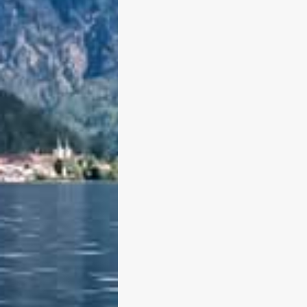
Rosstag Rottach-Egern 2015 –
Bildertrecke No. 3
Von Edeltraud am 2. September 20
Die 3. und letzte Bilderstrecke vom
Rosstag Rottach-Egern zeigt Euch
Eindrücke und Impressionen vom
Festplatz. Ich nenne diese Serie
„Prachtvoll und Kraftvoll„. Die Fotos