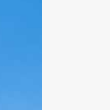
Engelsschiff und Krippenspiel
Von Edeltraud am 21. Dezember 2
Von Rottach-Egern kommend legte
Samstag vor dem 4. Advent das
Engelsschiff am Ufer vor dem Rath
Tegernsee an. Vom Schiff stiegen e
Vielzahl kleine Kinder, entweder als
Engel oder als Hirten verkleidet, um
der Tegernseer Kirche St. Quirinus 
Krippenspiel aufzuführen. Ausgerüs
mit Glöckchen und Laternen
marschierten sie zum weihnachtlic
Schlossmarkt und verzauberten die
Zuschauer mit ihrem Schauspiel. [
weiterlesen
0