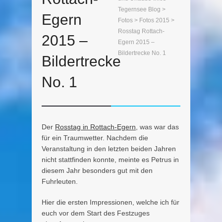
Tegernsee Blog
>
Egern
Fotos
>
Fotos 2015
>
Rosstag Rottach-
2015 –
Egern 2015 –
Bildertrecke No. 1
Bildertrecke
No. 1
Der
Rosstag in Rottach-Egern
, was war das
für ein Traumwetter. Nachdem die
Veranstaltung in den letzten beiden Jahren
nicht stattfinden konnte, meinte es Petrus in
diesem Jahr besonders gut mit den
Fuhrleuten.
Hier die ersten Impressionen, welche ich für
euch vor dem Start des Festzuges