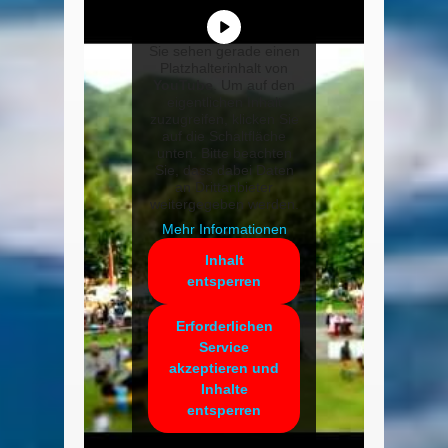
Sie sehen gerade einen
Platzhalterinhalt von
YouTube
. Um auf den
eigentlichen Inhalt
zuzugreifen, klicken Sie
auf die Schaltfläche
unten. Bitte beachten
Sie, dass dabei Daten
an Drittanbieter
weitergegeben werden.
Mehr Informationen
Inhalt
entsperren
Erforderlichen
Service
akzeptieren und
Inhalte
entsperren