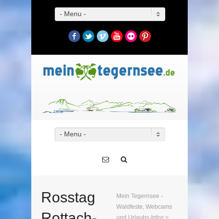
- Menu -
Facebook
Twitter
Vimeo
YouTube
Flickr
Pinterest
- Menu -
Rosstag
Mein Tegernsee -
Waldfeste, Webcams
Rottach-
und Urlaubs-Infos
>