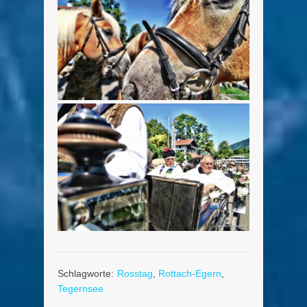
Schlagworte:
Rosstag
,
Rottach-Egern
,
Tegernsee