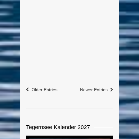
Von Edeltraud am 21. März 2017
Eine Panorama-Collage fotografiert
von der Point in Tegernsee mit Blick
auf Rottach-Egern und den Wallberg,
zusammengesetzt aus 16 sich
überlappenden Einzelfotos. Zur
Großansicht auf das Bild klicken:
weiterlesen
2
0
Older Entries
Newer Entries
Tegernsee Kalender 2027