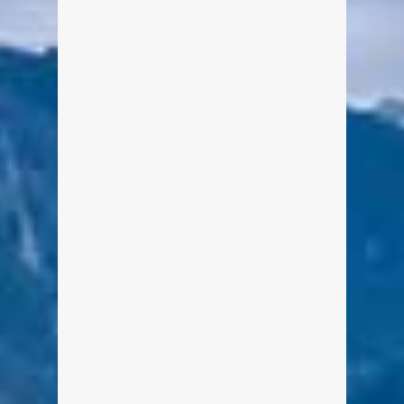
Klosterhoffest an der Point – 1000
Jahre Westerhof Tegernsee
Von Edeltraud am 20. Mai 2017
Auf geht´s zum Mittelalterlichen
Spektakel am Tegernsee. Der
Westerhof feiert Jubiläum beim
Klosterhoffest auf der Point
Tegernsee vom 25.-28. Mai 2017. Vor
1.000 Jahren war der Westerhof noch
ein Klosterhof der
Benediktinermönche am Tegernsee.
Dieses Jubiläum gilt es gebührend zu
feiern. Vom 25. bis zum 28. Mai wird