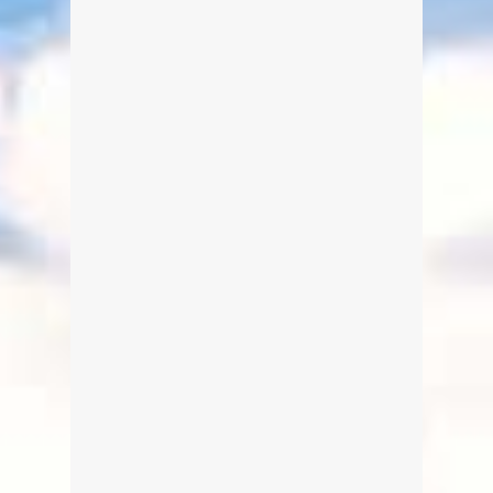
es auf Grund des schlechten Wetters
verschoben werden musste, waren
die Bedingungen nun ideal. Also rein
in die Lederhose und runter in die
Seestraße in´s bunte Treiben.
Glücklicherweise sind´s von zu Hause
nur ein paar Meter und ich kann auf
eine stressige Anfahrt mit dem Auto
verzichten 😉 […]
weiterlesen
0
5