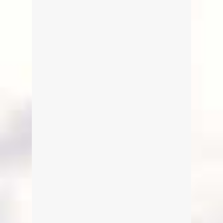
Fotostrecke vom Seefest
Tegernsee 2017
Von Edeltraud am 15. August 2017
In diesem Jahr war es zwar etwas
kleiner, aber es war trotzdem schön,
dass SEEFEST in TEGERNSEE.
Oder was meint Ihr? Hier eine
Auswahl der 14 besten
Schnappschüsse 🙂
weiterlesen
0
4