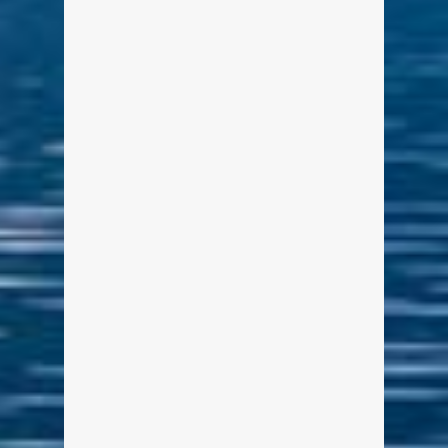
Auch heuer finden im Kurpark von
Tegernsee die Tegernseer Garten-
und Blumentage statt. Dabei bietet
die Gartenausstellung mit Angeboten
von einer Vielzahl an Ausstellern alles
rund um´s Thema "Garten".
weiterlesen
0
3
Panografie 6 – Blick von der
Point auf Rottach-Egern