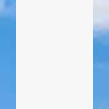
Bildergalerie Seefest Bad
Wiessee 2017
Von Edeltraud am 19. September
2017
Das letzte Seefest des Jahres 2017
am Tegernsee war wie jedes Jahr das
Seefest in Bad Wiessee. Zum ersten
Mal jedoch mit dem bei den beiden
anderen Seefesten obligatorischen
Floß auf dem See. Hier fanden für die
zahlreichen Besucher Trachtentänze
und weitere Vorführungen statt. Auch
hier haben wir für euch eine kleine
Auswahl von insgesamt 18 schönen
Fotos: