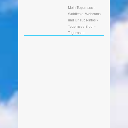
Mein Tegernsee -
Waldfeste, Webcams
und Urlaubs-Infos
>
Tegernsee Blog
>
Tegernsee
Almabtrieb am Tegernsee 2017 –
Videogalerie
Von Edeltraud am 16. Oktober 2017