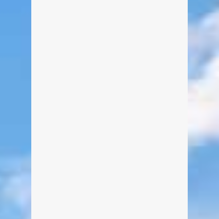
weiterlesen
0
5
Fotostrecke vom Seefest Rottach-
Egern 2017
Von Edeltraud am 15. August 2017
Endlich war es soweit! Das
langersehnte Seefest in Rottach-
Egern konnte stattfinden. Nachdem