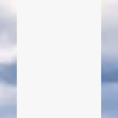
Tegernsee Kalender 2018
Von Edeltraud am 12. Juni 2017
Hier kannst Du den Tegernsee
Kalender 2018 einfach über unser
Bestellformular bestellen. Der
Kalender besteht aus 13
Kalenderblättern, von dem eines das
Titelblatt ist.
weiterlesen
0
11