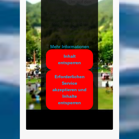
YouTube
. Um auf den
eigentlichen Inhalt
zuzugreifen, klicken Sie
auf die Schaltfläche
unten. Bitte beachten
Sie, dass dabei Daten
an Drittanbieter
weitergegeben werden.
Mehr Informationen
Inhalt
entsperren
Erforderlichen
Service
akzeptieren und
Inhalte
entsperren