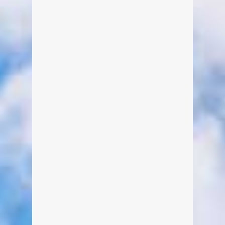
Almabtriebe sind einfach zu schön –
als wäre die Zeit stehengeblieben
und die Hektik der heutigen Zeit nicht
existent. Bei Kaiserwetter ging es
heuer für das prächtig geschmückte
Vieh von der Wechselalm im
Suttengebiet hinab ins Tal zum Hof
von Anton Maier. Auf geht´s! Die Kühe
machen sich auf den Weg. Hier ist
der erste Teil der dreiteiligen
Videoserie. Aufgenommen […]
weiterlesen
0
8