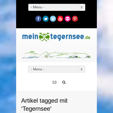
- Menu -
Facebook
Twitter
Vimeo
YouTube
Flickr
Pinterest
- Menu -
Artikel tagged mit
‘Tegernsee’