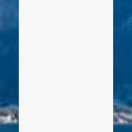
die Point in Tegernsee darum
Schauplatz für Tradition und
Handwerk wie vor […]
weiterlesen
0
3
Tegernseer Garten- und
Blumentage 2017
Von Edeltraud am 19. Mai 2017