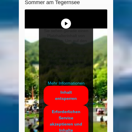
Sommer am Tegernsee
Sie sehen gerade einen
Platzhalterinhalt von
YouTube
. Um auf den
eigentlichen Inhalt
zuzugreifen, klicken Sie
auf die Schaltfläche
unten. Bitte beachten
Sie, dass dabei Daten
an Drittanbieter
weitergegeben werden.
Mehr Informationen
Inhalt
entsperren
Erforderlichen
Service
akzeptieren und
Inhalte