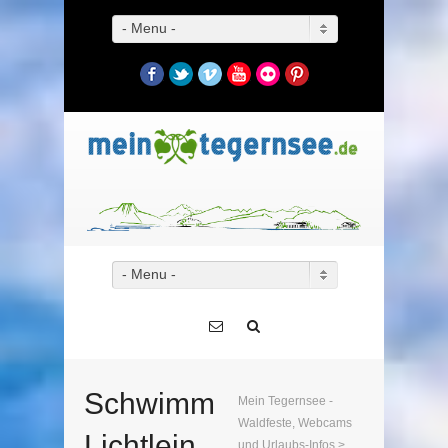
- Menu -
Facebook
Twitter
Vimeo
YouTube
Flickr
Pinterest
- Menu -
Schwimm
Mein Tegernsee -
Waldfeste, Webcams
Lichtlein,
und Urlaubs-Infos
>