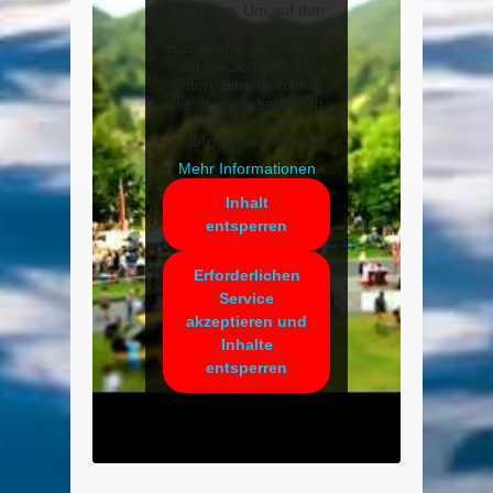
YouTube
. Um auf den
eigentlichen Inhalt
zuzugreifen, klicken Sie
auf die Schaltfläche
unten. Bitte beachten
Sie, dass dabei Daten
an Drittanbieter
weitergegeben werden.
Mehr Informationen
Inhalt
entsperren
Erforderlichen
Service
akzeptieren und
Inhalte
entsperren