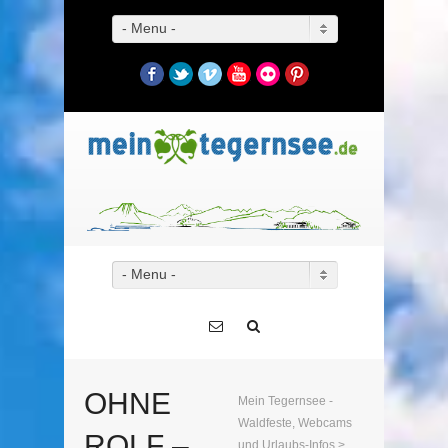
- Menu -
Facebook
Twitter
Vimeo
YouTube
Flickr
Pinterest
- Menu -
OHNE
Mein Tegernsee -
Waldfeste, Webcams
ROLF –
und Urlaubs-Infos
>