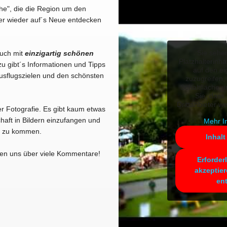
he", die die Region um den
er wieder auf´s Neue entdecken
Sie sehe
Euch mit
einzigartig schönen
Platzhalterinha
u gibt´s Informationen und Tipps
auf den ei
usflugszielen und den schönsten
zuzugreifen, 
Schaltfläche u
Sie, dass
Drittanbieter w
er Fotografie. Es gibt kaum etwas
haft in Bildern einzufangen und
Mehr I
kt zu kommen.
Inhalt
en uns über viele Kommentare!
Erforder
akzeptier
en