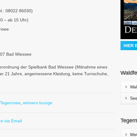
el.: 08022 86030)
0 – ab 15 Uhr)
rnsee
HIER 
707 Bad Wiessee
iderordnung der Spielbank Bad Wiessee (Mitnahme eines
Waldfe
lter 21 Jahre, angemessene Kleidung, keine Turnschuhe,
Wal
See
Tegernsee
,
winners lounge
Tegern
e via Email
Wet