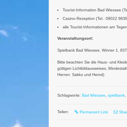
Tourist-Information Bad Wiessee (T
Casino-Rezeption (Tel.: 08022 9835
alle Tourist-Informationen am Tege
Veranstaltungsort:
Spielbank Bad Wiessee, Winner 1, 83
Bitte beachten Sie die Haus- und Kle
gültigen Lichtbildausweises, Mindesta
Herren: Sakko und Hemd).
Schlagworte:
Bad Wiessee
,
spielbank
,
Teilen:
Permanent Link
Shar