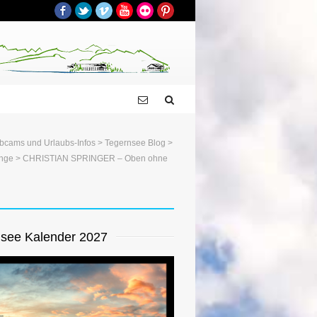
Facebook
Twitter
Vimeo
YouTube
Flickr
Pinterest
bcams und Urlaubs-Infos
>
Tegernsee Blog
>
unge
> CHRISTIAN SPRINGER – Oben ohne
see Kalender 2027