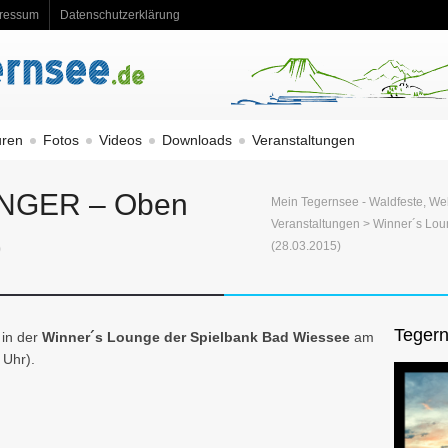
ressum
Datenschutzerklärung
uren
Fotos
Videos
Downloads
Veranstaltungen
NGER – Oben
Mein Tegernsee - Waldfeste, We
Veranstaltungen
>
Winner´s Lo
)
(28.03.2015)
Tegern
e
in der
Winner´s Lounge der Spielbank Bad Wiessee
am
 Uhr).