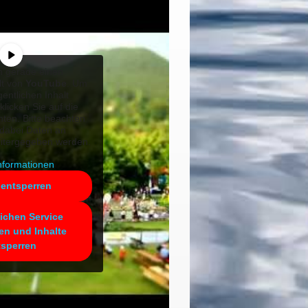
n gerade einen
lt von
YouTube
. Um
gentlichen Inhalt
klicken Sie auf die
nten. Bitte beachten
 dabei Daten an
eitergegeben werden.
nformationen
 entsperren
lichen Service
en und Inhalte
tsperren