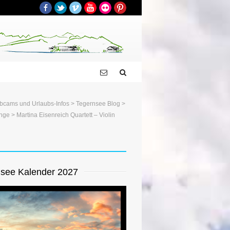
Facebook
Twitter
Vimeo
YouTube
Flickr
Pinterest
bcams und Urlaubs-Infos
>
Tegernsee Blog
>
unge
> Martina Eisenreich Quartett – Violin
see Kalender 2027