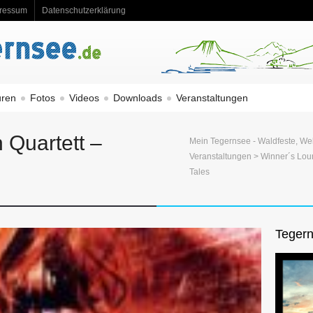
ressum
Datenschutzerklärung
uren
Fotos
Videos
Downloads
Veranstaltungen
 Quartett –
Mein Tegernsee - Waldfeste, We
Veranstaltungen
>
Winner´s Lo
Tales
Tegern