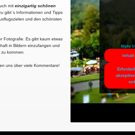
Sie sehe
Euch mit
einzigartig schönen
Platzhalterinha
u gibt´s Informationen und Tipps
auf den ei
usflugszielen und den schönsten
zuzugreifen, 
Schaltfläche u
Sie, dass
Drittanbieter w
er Fotografie. Es gibt kaum etwas
haft in Bildern einzufangen und
Mehr I
kt zu kommen.
Inhalt
en uns über viele Kommentare!
Erforder
akzeptier
en