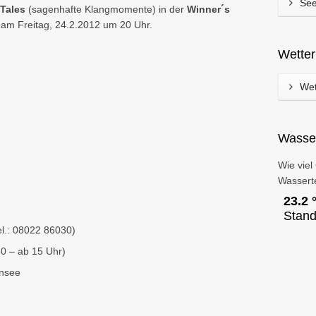
See
 Tales
(sagenhafte Klangmomente) in der
Winner´s
am Freitag, 24.2.2012 um 20 Uhr.
Wette
Wet
Wasse
Wie viel
Wassert
el.: 08022 86030)
0 – ab 15 Uhr)
rnsee