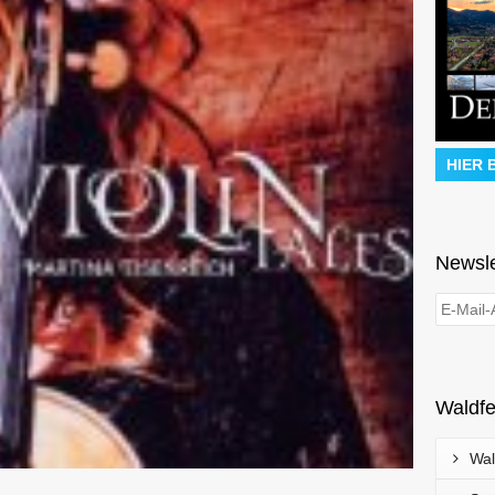
HIER 
Newsle
Waldfe
Wal