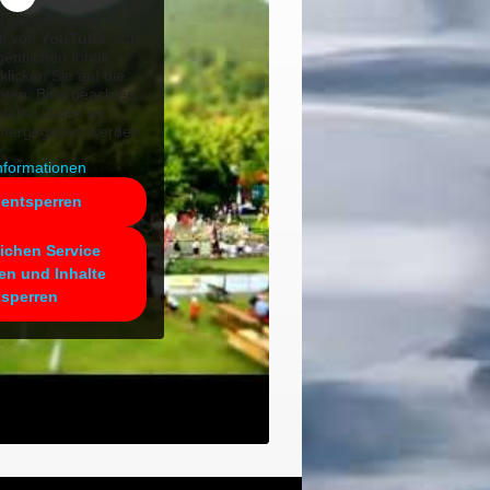
n gerade einen
lt von
YouTube
. Um
gentlichen Inhalt
klicken Sie auf die
nten. Bitte beachten
 dabei Daten an
eitergegeben werden.
nformationen
 entsperren
lichen Service
en und Inhalte
tsperren