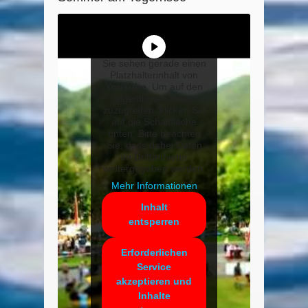
Sie sehen gerade einen
Platzhalterinhalt von
YouTube
. Um auf den
eigentlichen Inhalt
zuzugreifen, klicken Sie
auf die Schaltfläche
unten. Bitte beachten
Sie, dass dabei Daten
an Drittanbieter
weitergegeben werden.
Mehr Informationen
Inhalt
entsperren
Erforderlichen
Service
akzeptieren und
Inhalte