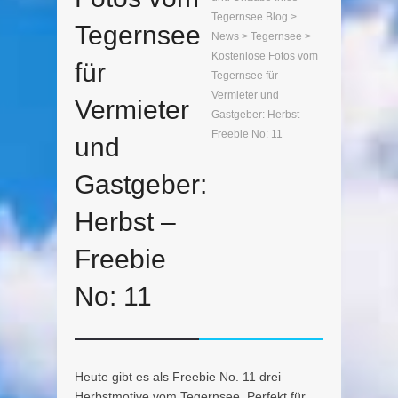
Tegernsee Blog
>
Tegernsee
News
>
Tegernsee
>
Kostenlose Fotos vom
für
Tegernsee für
Vermieter und
Vermieter
Gastgeber: Herbst –
Freebie No: 11
und
Gastgeber:
Herbst –
Freebie
No: 11
Heute gibt es als Freebie No. 11 drei
Herbstmotive vom Tegernsee. Perfekt für