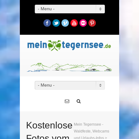
- Menu -
Facebook
Twitter
Vimeo
YouTube
Flickr
Pinterest
- Menu -
Kostenlose
Mein Tegernsee -
Waldfeste, Webcams
Fotos vom
und Urlaubs-Infos
>