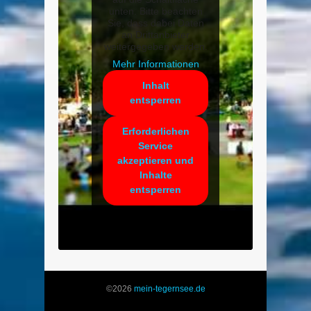
unten. Bitte beachten
Sie, dass dabei Daten
an Drittanbieter
weitergegeben werden.
Mehr Informationen
Inhalt
entsperren
Erforderlichen
Service
akzeptieren und
Inhalte
entsperren
©2026
mein-tegernsee.de