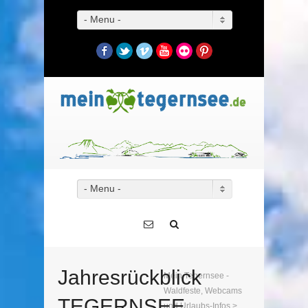
- Menu -
Facebook
Twitter
Vimeo
YouTube
Flickr
Pinterest
- Menu -
Jahresrückblick
Mein Tegernsee -
Waldfeste, Webcams
TEGERNSEE
und Urlaubs-Infos
>