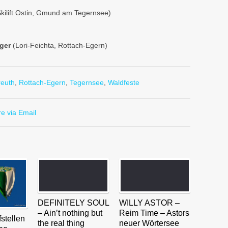
Skilift Ostin, Gmund am Tegernsee)
rger
(Lori-Feichta, Rottach-Egern)
reuth
,
Rottach-Egern
,
Tegernsee
,
Waldfeste
e via Email
DEFINITELY SOUL
WILLY ASTOR –
– Ain’t nothing but
Reim Time – Astors
stellen
the real thing
neuer Wörtersee