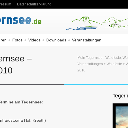
ressum
Datenschutzerklärung
uren
Fotos
Videos
Downloads
Veranstaltungen
ernsee –
Mein Tegernsee - Waldfeste, We
Veranstaltungen
>
Waldfeste
> W
2010
2010
Tegern
Termine
am
Tegernsee
:
nhardstoana Hof, Kreuth)