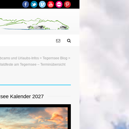
Facebook
Twitter
Vimeo
YouTube
Flickr
Pinterest
bcams und Urlaubs-Infos
>
Tegernsee Blog
>
aldfeste am Tegernsee – Terminübersicht
see Kalender 2027