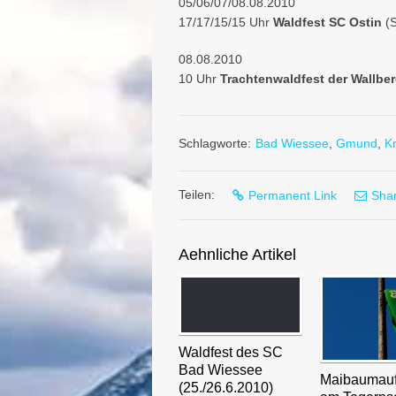
05/06/07/08.08.2010
17/17/15/15 Uhr
Waldfest SC Ostin
(
08.08.2010
10 Uhr
Trachtenwaldfest der Wallbe
Schlagworte:
Bad Wiessee
,
Gmund
,
K
Teilen:
Permanent Link
Shar
Aehnliche Artikel
Waldfest des SC
Bad Wiessee
Maibaumauf
(25./26.6.2010)