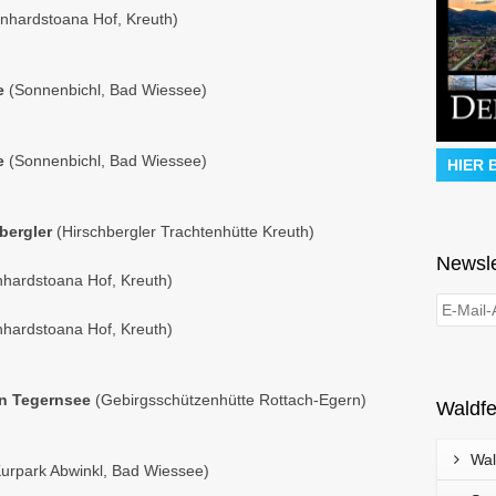
nhardstoana Hof, Kreuth)
ee
(Sonnenbichl, Bad Wiessee)
ee
(Sonnenbichl, Bad Wiessee)
HIER 
hbergler
(Hirschbergler Trachtenhütte Kreuth)
Newsle
hardstoana Hof, Kreuth)
hardstoana Hof, Kreuth)
en Tegernsee
(Gebirgsschützenhütte Rottach-Egern)
Waldfe
Wal
Kurpark Abwinkl, Bad Wiessee)