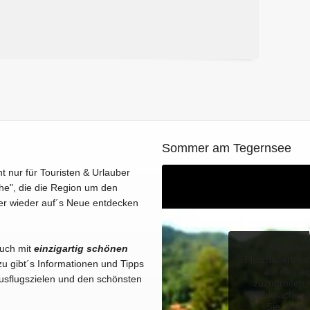
Sommer am Tegernsee
ht nur für Touristen & Urlauber
he", die die Region um den
er wieder auf´s Neue entdecken
Sie sehe
Euch mit
einzigartig schönen
Platzhalterinha
u gibt´s Informationen und Tipps
auf den ei
usflugszielen und den schönsten
zuzugreifen, 
Schaltfläche u
Sie, dass