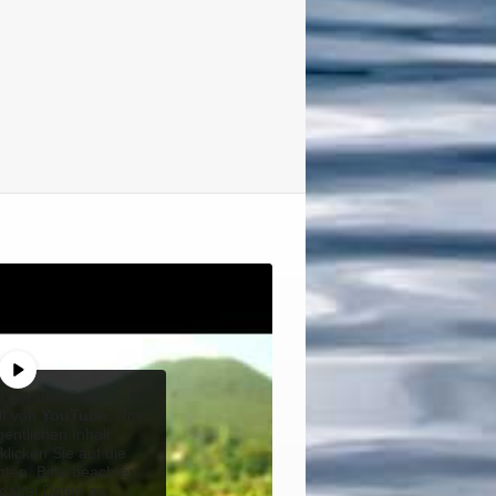
n gerade einen
lt von
YouTube
. Um
gentlichen Inhalt
klicken Sie auf die
nten. Bitte beachten
 dabei Daten an