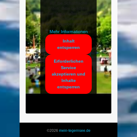
auf die Schaltfläche
unten. Bitte beachten
Sie, dass dabei Daten
an Drittanbieter
weitergegeben werden.
Mehr Informationen
Inhalt
entsperren
Erforderlichen
Service
akzeptieren und
Inhalte
entsperren
©2026
mein-tegernsee.de