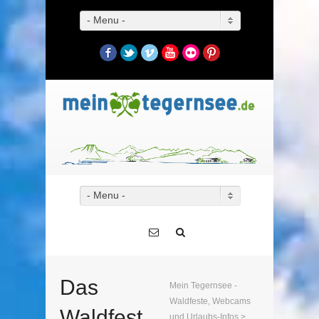
- Menu -
Facebook
Twitter
Vimeo
YouTube
Flickr
Pinterest
- Menu -
Das
Mein Tegernsee -
Waldfeste, Webcams
Waldfest
und Urlaubs-Infos
>