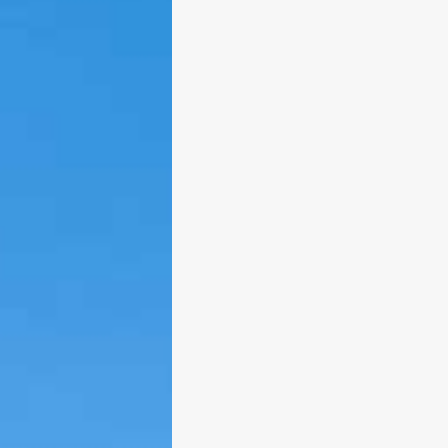
Krampuslauf / Perchtenlauf Bad
Wiessee
Von Edeltraud am 6. Dezember 20
Am morgigen Samstag, 7.12.2013 
gegen 17:30 Uhr wieder der
Krampuslauf (Perchtenlauf) zum
Weihnachtsmarkt in Bad Wiessee 
Tegernsee stattfinden. Hier schon 
ein paar Videoeindrücke.
weiterlesen
0