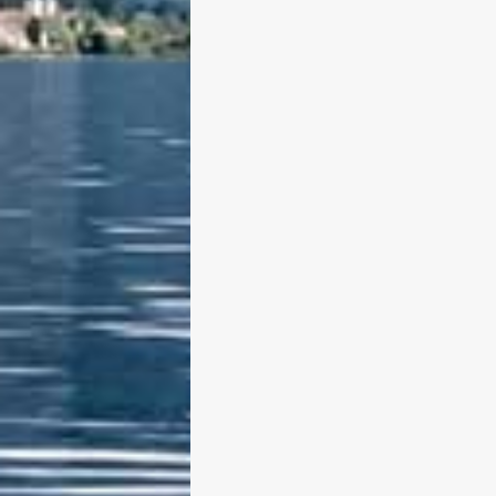
Hochwasser am Tegernsee – V
Von Edeltraud am 2. Juni 2013
Zusätzlich noch ein Video von heu
die Mittagszeit gegen 13 Uhr: Sie 
gerade einen Platzhalterinhalt von
YouTube. Um auf den eigentlichen I
zuzugreifen, klicken Sie auf die
Schaltfläche unten. Bitte beachten 
dass dabei Daten an Drittanbieter
weitergegeben werden. Mehr
Informationen Inhalt entsperren
Erforderlichen Service akzeptieren
Inhalte entsperren
weiterlesen
0