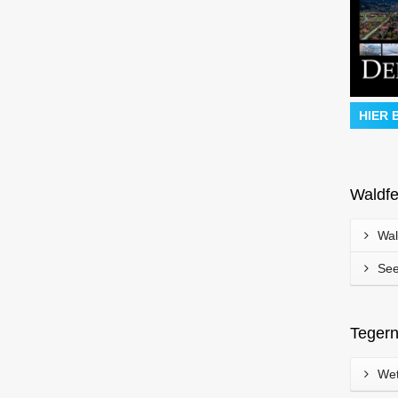
HIER 
13
wird
Waldfe
am
Sunny Side – Oktober am
Wal
mal
Tegernsee
See
Von Edeltraud am 21. Oktober 2013
2
... einfach mal die Sonnenseite
genießen. Daher war es nicht schwer
Tegern
den Titel "Sunny Side" für dieses
spontane Video zu finden. Das Wetter
Wet
konnte am heutigen Kirchweihmontag