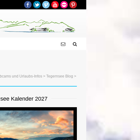
Facebook
Twitter
Vimeo
YouTube
Flickr
Pinterest
bcams und Urlaubs-Infos
>
Tegernsee Blog
>
see Kalender 2027