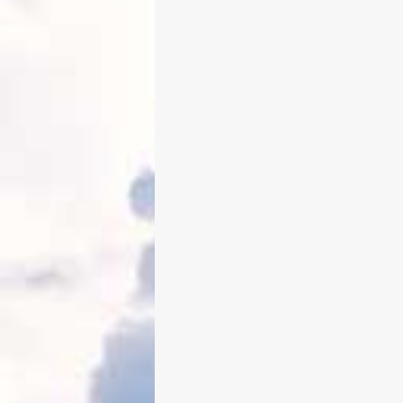
Tegernseer Hütte – Rundumblic
Herbst
Von Edeltraud am 20. Oktober 201
Immer wieder findet man im Netz
schöne Videos, welche die Bergwel
den Tegernsee beeindruckend zeig
So wie dieses Zeitraffer-Video,
aufgenommen auf der Tegernseer 
mit einem tollen Rundumblick bei
bestem Herbstwetter.