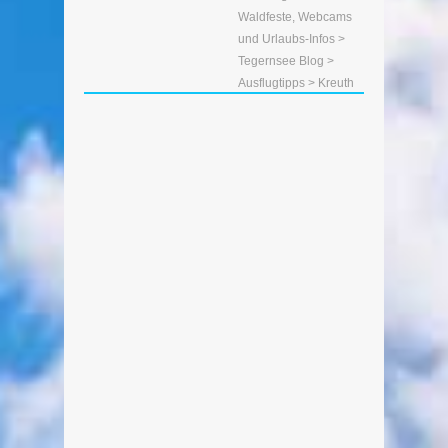
Waldfeste, Webcams
und Urlaubs-Infos
>
Tegernsee Blog
>
Ausflugtipps
> Kreuth
Christkindlmarkt Kreuth 2019
Von Edeltraud am 29. November
2019
Nur alle zwei Jahre gibt´s den