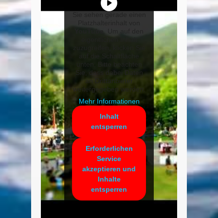
Sie sehen gerade einen
Platzhalterinhalt von
YouTube
. Um auf den
eigentlichen Inhalt
zuzugreifen, klicken Sie
auf die Schaltfläche
unten. Bitte beachten
Sie, dass dabei Daten
an Drittanbieter
weitergegeben werden.
Mehr Informationen
Inhalt
entsperren
Erforderlichen
Service
akzeptieren und
Inhalte
entsperren