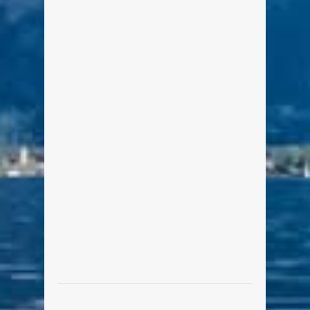
Tegernseer Tanzlmusi –
„Boarisch tanz ma“ –
Siebenhütten
Von Edeltraud am 10. Juni 2013
Nach meinem gestrigen Spaziergang
zur Siebenhütten-Alm in Kreuth habe
ich noch etwas im Netz gesurft und
folgendes Video der „Tegernseer
Tanzlmusi“ gefunden.
weiterlesen
0
1