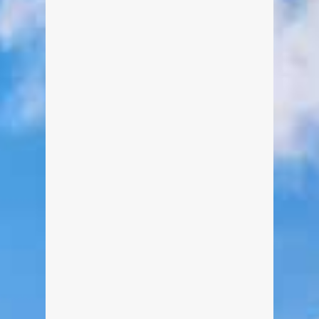
Kreuther Christkindlmarkt. Groß wird
daher die Zahl der Besucher am
kommenden ersten Advent sein. Das
Besondere am Kreuther
Weihnachtsmarkt ist, dass dort
ausschließlich liebevoll
Handgemachtes angeboten wird,
welches die Mitglieder der Vereine
lange Zeit im Voraus selbst basteln
und herstellen.
weiterlesen
0
2