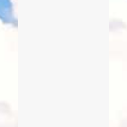
Wanderung zur Siebenhütten-Alm
Von Edeltraud am 23. August 2014
Die Siebenhüttenalm bietet sich als
ideales Ausflugsziel für Familien an.
Es gibt eine große Auswahl an
Speisen und Getränke mit idyllischen
Sitzgelegenheiten vor der Alm.
Wanderer und Radler finden bereits
auf dem Weg dorthin zahlreiche
schöne Ruheplätze vor.
weiterlesen
2
1