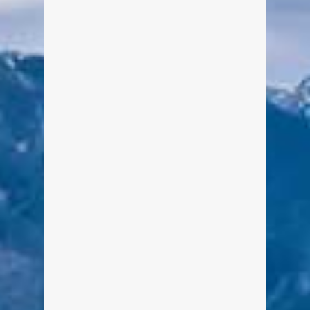
lange Zeit im Voraus selbst basteln
und herstellen.
weiterlesen
1
1