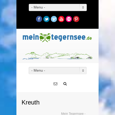
- Menu -
Facebook
Twitter
Vimeo
YouTube
Flickr
Pinterest
- Menu -
Kreuth
Mein Tegernsee -