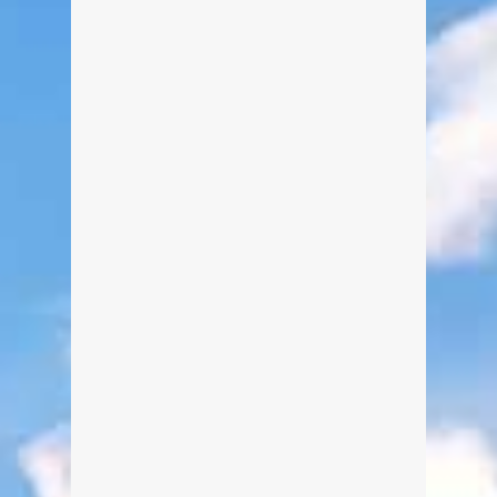
Wasserfall-Rundweg Kreuth
Von Edeltraud am 31. August 2014
Ein leichter Spaziergang auf dem
Wasserfallrundweg in Kreuth. Hier hat
man immer wieder Gelegenheit auf
einer Bank am Wegesrand zu
verweilen und die Umgebung zu
genießen. Die Kreuther Wasserfälle
sind ein tolles Naturschauspiel für
Groß und Klein.
weiterlesen
0
1