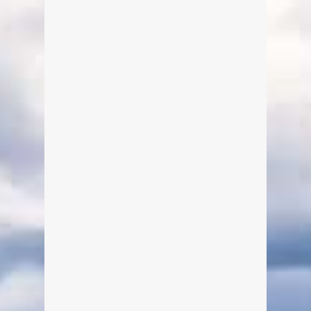
Christkindlmarkt Kreuth 2013
Von Edeltraud am 1. Dezember 2013
Nur alle zwei Jahre gibt´s den
Kreuther Christkindlmarkt. Groß war
daher die Zahl der Besucher am
heutigen ersten Advent. Das
Besondere am Kreuther
Weihnachtsmarkt ist, dass dort
ausschließlich liebevoll
Handgemachtes angeboten wird,
welches die Mitglieder der Vereine