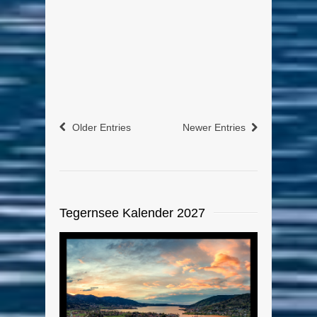
Eine kleine gemalte Reise durch den
Landkreis Miesbach (Holzkirchener
Umland)
weiterlesen
1
0
Older Entries
Newer Entries
Tegernsee Kalender 2027