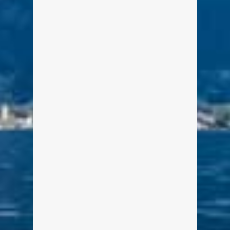
Eine kleine gemalte Reise durch den
Landkreis Miesbach (Holzkirchen)
weiterlesen
1
0
Malerische Landkreis-Tour:
Holzkirchener Umland
Von Edeltraud am 17. Juni 2014