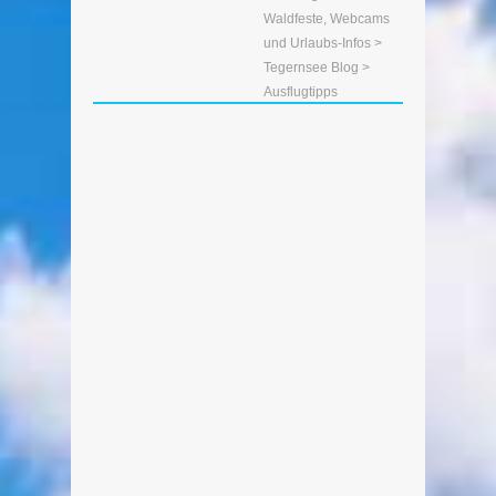
Waldfeste, Webcams
und Urlaubs-Infos
>
Tegernsee Blog
>
Ausflugtipps
Wasserfall-Rundweg Kreuth
Von Edeltraud am 31. August 2014
Ein leichter Spaziergang auf dem
Wasserfallrundweg in Kreuth. Hier hat