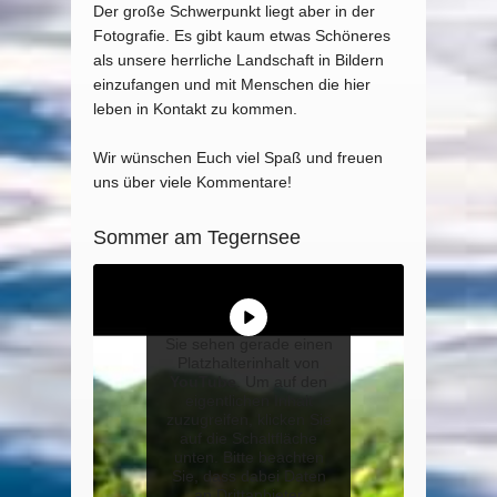
Der große Schwerpunkt liegt aber in der
Fotografie. Es gibt kaum etwas Schöneres
als unsere herrliche Landschaft in Bildern
einzufangen und mit Menschen die hier
leben in Kontakt zu kommen.
Wir wünschen Euch viel Spaß und freuen
uns über viele Kommentare!
Sommer am Tegernsee
Sie sehen gerade einen
Platzhalterinhalt von
YouTube
. Um auf den
eigentlichen Inhalt
zuzugreifen, klicken Sie
auf die Schaltfläche
unten. Bitte beachten
Sie, dass dabei Daten
an Drittanbieter