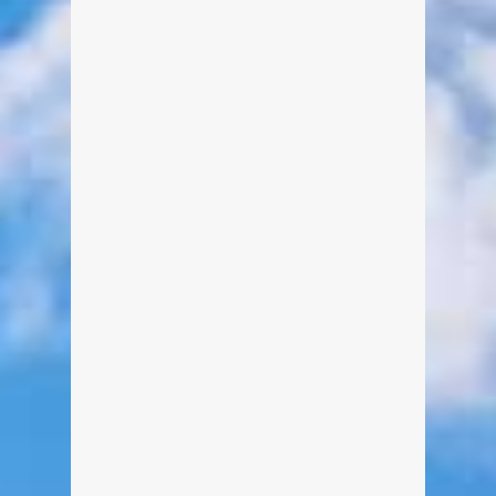
man immer wieder Gelegenheit auf
einer Bank am Wegesrand zu
verweilen und die Umgebung zu
genießen. Die Kreuther Wasserfälle
sind ein tolles Naturschauspiel für
Groß und Klein.
weiterlesen
0
1
Wanderung zur Siebenhütten-Alm
Von Edeltraud am 23. August 2014