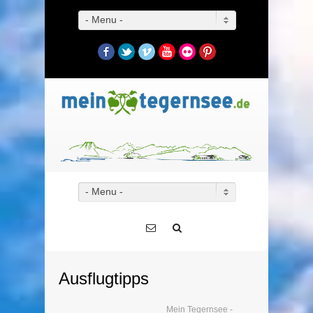
- Menu -
Facebook
Twitter
Vimeo
YouTube
Flickr
Pinterest
- Menu -
Ausflugtipps
Mein Tegernsee -