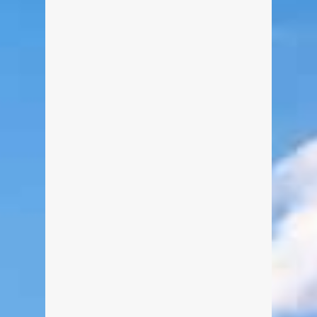
Die Siebenhüttenalm bietet sich als
ideales Ausflugsziel für Familien an.
Es gibt eine große Auswahl an
Speisen und Getränke mit idyllischen
Sitzgelegenheiten vor der Alm.
Wanderer und Radler finden bereits
auf dem Weg dorthin zahlreiche
schöne Ruheplätze vor.
weiterlesen
2
1