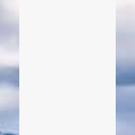
Miesbach
Von Edeltraud am 17. Juni 2014
Eine kleine gemalte Reise durch den
Landkreis Miesbach (Miesbach)
weiterlesen
2
0
Malerische Landkreis-Tour:
Hausham