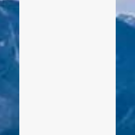
Von Edeltraud am 17. Juni 2014
Eine kleine gemalte Reise durch den
Landkreis Miesbach (Hausham)
weiterlesen
5
0
Malerische Landkreis-Tour:
Holzkirchen
Von Edeltraud am 17. Juni 2014