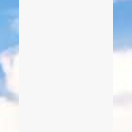
Malerische Landkreis-Tour:
Schaftlach und Umgebung
Von Edeltraud am 17. Juni 2014
Eine kleine gemalte Reise durch den
Landkreis Miesbach (Schaftlach und
Umgebung)
weiterlesen
1
1