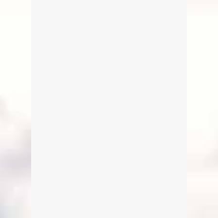
Malerische Landkreis-Tour:
Weyarn
Von Edeltraud am 17. Juni 2014
Eine kleine gemalte Reise durch den
Landkreis Miesbach (Weyarn)
weiterlesen
1
1
Malerische Landkreis-Tour: