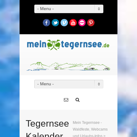
- Menu -
Facebook
Twitter
Vimeo
YouTube
Flickr
Pinterest
- Menu -
Tegernsee
Mein Tegernsee -
Waldfeste, Webcams
Kalender
und Urlaubs-Infos
>