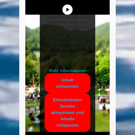
Sie sehen gerade einen
Platzhalterinhalt von
YouTube
. Um auf den
eigentlichen Inhalt
zuzugreifen, klicken Sie
auf die Schaltfläche
unten. Bitte beachten
Sie, dass dabei Daten
an Drittanbieter
weitergegeben werden.
Mehr Informationen
Inhalt
entsperren
Erforderlichen
Service
akzeptieren und
Inhalte
entsperren