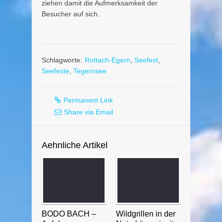
ziehen damit die Aufmerksamkeit der
Besucher auf sich.
Schlagworte:
Rottach-Egern
,
Seefest
,
Seefeste
,
Tegernsee
Permanent Link
Share via Email
Aehnliche Artikel
BODO BACH –
Wildgrillen in der