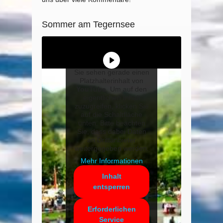
Sommer am Tegernsee
Sie sehen gerade einen
Platzhalterinhalt von
YouTube
. Um auf den
eigentlichen Inhalt
zuzugreifen, klicken Sie
auf die Schaltfläche
unten. Bitte beachten
Sie, dass dabei Daten
an Drittanbieter
weitergegeben werden.
Mehr Informationen
Inhalt
entsperren
Erforderlichen
Service