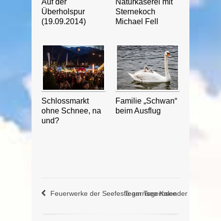
Auf der
Naturkäserei mit
Überholspur
Sternekoch
(19.09.2014)
Michael Fell
Schlossmarkt
Familie „Schwan“
ohne Schnee, na
beim Ausflug
und?
Feuerwerke der Seefeste am Tegernsee
Tegernsee Kalender 2017