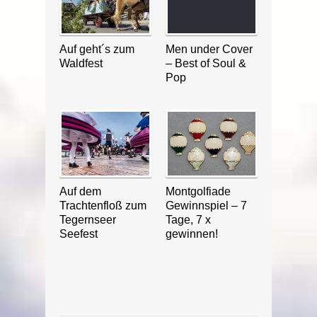
Auf geht´s zum
Men under Cover
Waldfest
– Best of Soul &
Pop
Auf dem
Montgolfiade
Trachtenfloß zum
Gewinnspiel – 7
Tegernseer
Tage, 7 x
Seefest
gewinnen!