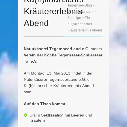
Tegernsee Blog
>
Kräutererlebnis
Veranstaltungen
>
Sonstige
> Ein
Abend
Ku(h)linarischer
Kräutererlebnis Abend
Naturkäserei TegernseerLand e.G.
meets
Verein der Köche Tegernseer-Schlierseer
Tal e.V.
Am Montag, 13. Mai 2013 findet in der
Naturkäserei TegernseerLand e.G. ein
Ku(h)linarischer Kräutererlebnis-Abend
statt.
Auf den Tisch kommt:
Ursl´s Sektkreation mit Beeren und
Kräutern