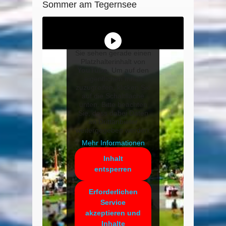
Sommer am Tegernsee
Sie sehen gerade einen
Platzhalterinhalt von
YouTube
. Um auf den
eigentlichen Inhalt
zuzugreifen, klicken Sie
auf die Schaltfläche
unten. Bitte beachten
Sie, dass dabei Daten
an Drittanbieter
weitergegeben werden.
Mehr Informationen
Inhalt
entsperren
Erforderlichen
Service
akzeptieren und
Inhalte