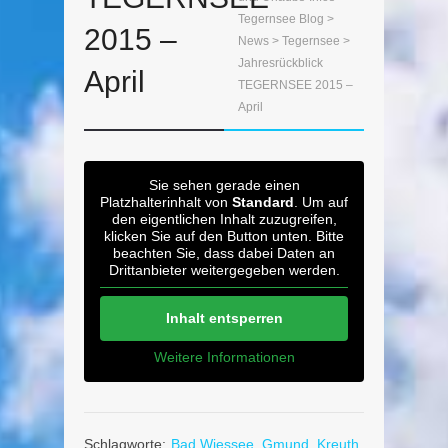
Tegernsee Blog
>
2015 –
News
>
Tegernsee
>
Jahresrückblick
April
TEGERNSEE 2015 –
April
Sie sehen gerade einen
Platzhalterinhalt von
Standard
. Um auf
den eigentlichen Inhalt zuzugreifen,
klicken Sie auf den Button unten. Bitte
beachten Sie, dass dabei Daten an
Drittanbieter weitergegeben werden.
Inhalt entsperren
Weitere Informationen
Schlagworte:
Bad Wiessee
,
Gmund
,
Kreuth
,