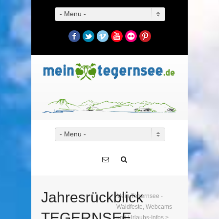
- Menu -
Facebook
Twitter
Vimeo
YouTube
Flickr
Pinterest
- Menu -
Jahresrückblick
Mein Tegernsee -
Waldfeste, Webcams
TEGERNSEE
und Urlaubs-Infos
>