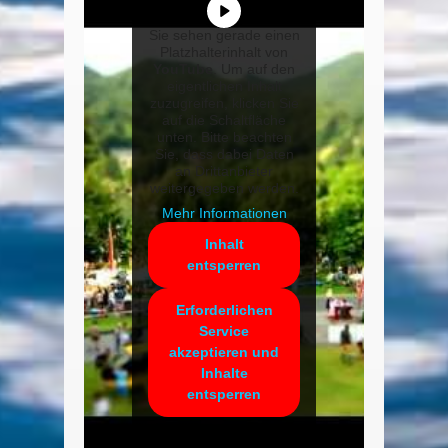
Sie sehen gerade einen
Platzhalterinhalt von
YouTube
. Um auf den
eigentlichen Inhalt
zuzugreifen, klicken Sie
auf die Schaltfläche
unten. Bitte beachten
Sie, dass dabei Daten
an Drittanbieter
weitergegeben werden.
Mehr Informationen
Inhalt
entsperren
Erforderlichen
Service
akzeptieren und
Inhalte
entsperren