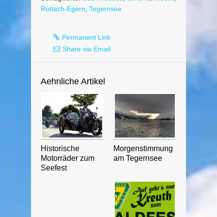
Rottach-Egern
,
Tegernsee
Permanent Link
Share via Email
Aehnliche Artikel
Historische
Morgenstimmung
Motorräder zum
am Tegernsee
Seefest