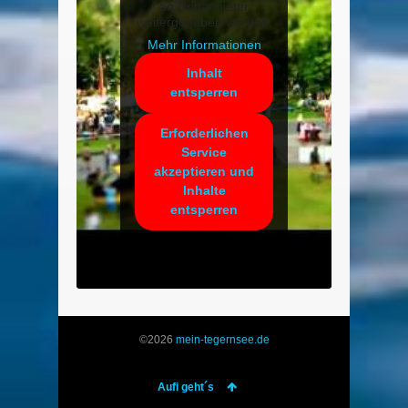
an Drittanbieter
weitergegeben werden.
Mehr Informationen
Inhalt
entsperren
Erforderlichen
Service
akzeptieren und
Inhalte
entsperren
©2026
mein-tegernsee.de
Aufi geht´s