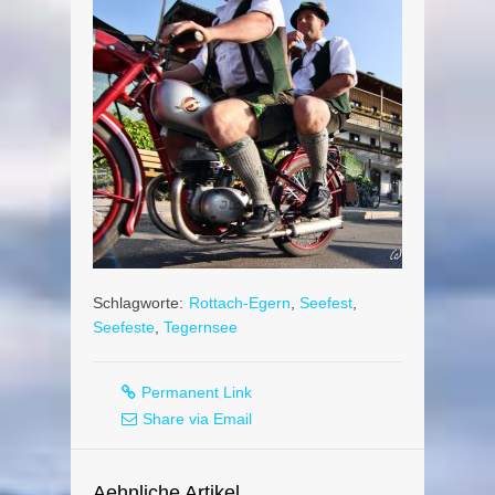
Schlagworte:
Rottach-Egern
,
Seefest
,
Seefeste
,
Tegernsee
Permanent Link
Share via Email
Aehnliche Artikel