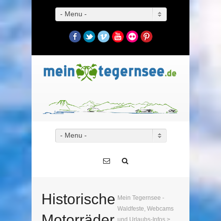
- Menu -
Facebook
Twitter
Vimeo
YouTube
Flickr
Pinterest
- Menu -
Historische
Mein Tegernsee -
Waldfeste, Webcams
Motorräder
und Urlaubs-Infos
>