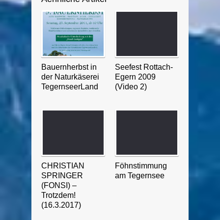
Bauernherbst in
Seefest Rottach-
der Naturkäserei
Egern 2009
TegernseerLand
(Video 2)
CHRISTIAN
Föhnstimmung
SPRINGER
am Tegernsee
(FONSI) –
Trotzdem!
(16.3.2017)