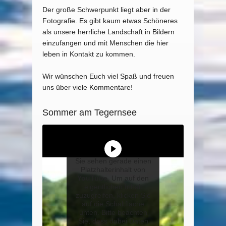
Der große Schwerpunkt liegt aber in der
Fotografie. Es gibt kaum etwas Schöneres
als unsere herrliche Landschaft in Bildern
einzufangen und mit Menschen die hier
leben in Kontakt zu kommen.
Wir wünschen Euch viel Spaß und freuen
uns über viele Kommentare!
Sommer am Tegernsee
Sie sehen gerade einen
Platzhalterinhalt von
YouTube
. Um auf den
eigentlichen Inhalt
zuzugreifen, klicken Sie
auf die Schaltfläche
unten. Bitte beachten
Sie, dass dabei Daten