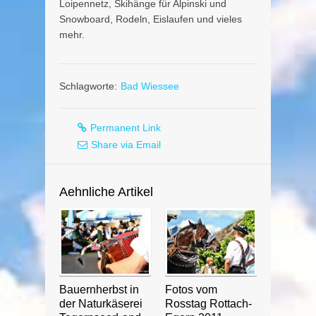
Loipennetz, Skihänge für Alpinski und
Snowboard, Rodeln, Eislaufen und vieles
mehr.
Schlagworte:
Bad Wiessee
Permanent Link
Share via Email
Aehnliche Artikel
Bauernherbst in
Fotos vom
der Naturkäserei
Rosstag Rottach-