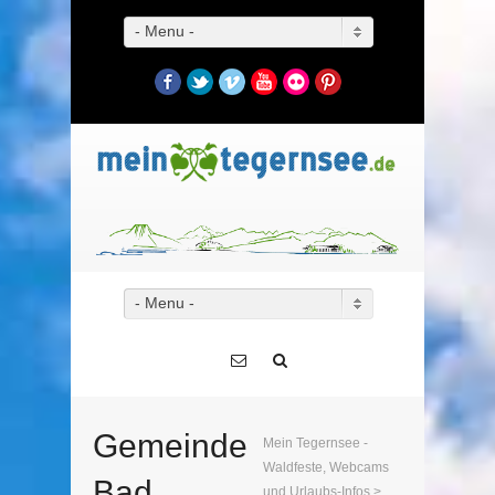
- Menu -
Facebook
Twitter
Vimeo
YouTube
Flickr
Pinterest
- Menu -
Gemeinde
Mein Tegernsee -
Waldfeste, Webcams
Bad
und Urlaubs-Infos
>