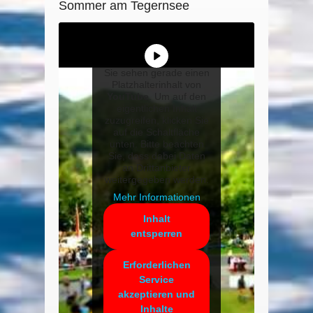
Sommer am Tegernsee
Sie sehen gerade einen
Platzhalterinhalt von
YouTube
. Um auf den
eigentlichen Inhalt
zuzugreifen, klicken Sie
auf die Schaltfläche
unten. Bitte beachten
Sie, dass dabei Daten
an Drittanbieter
weitergegeben werden.
Mehr Informationen
Inhalt
entsperren
Erforderlichen
Service
akzeptieren und
Inhalte