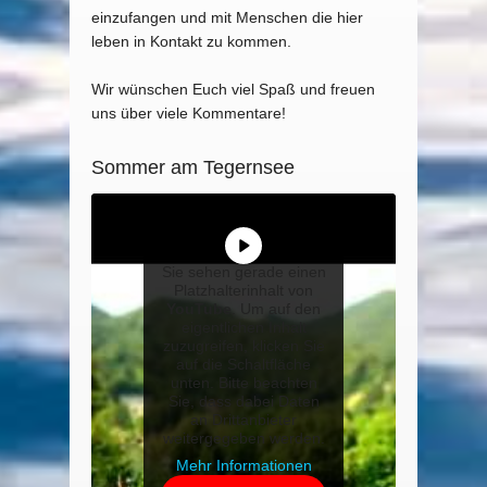
einzufangen und mit Menschen die hier
leben in Kontakt zu kommen.
Wir wünschen Euch viel Spaß und freuen
uns über viele Kommentare!
Sommer am Tegernsee
Sie sehen gerade einen
Platzhalterinhalt von
YouTube
. Um auf den
eigentlichen Inhalt
zuzugreifen, klicken Sie
auf die Schaltfläche
unten. Bitte beachten
Sie, dass dabei Daten
an Drittanbieter
weitergegeben werden.
Mehr Informationen