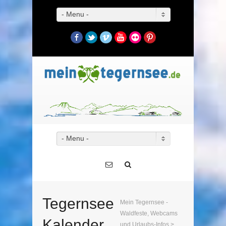
- Menu -
Facebook
Twitter
Vimeo
YouTube
Flickr
Pinterest
- Menu -
Tegernsee
Mein Tegernsee -
Waldfeste, Webcams
Kalender
und Urlaubs-Infos
>