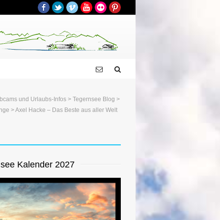
Facebook
Twitter
Vimeo
YouTube
Flickr
Pinterest
bcams und Urlaubs-Infos
>
Tegernsee Blog
>
unge
> Axel Hacke – Das Beste aus aller Welt
see Kalender 2027