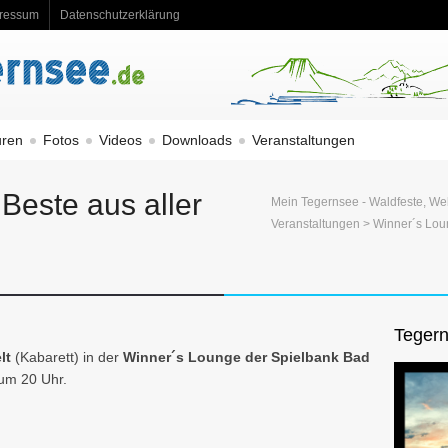
ressum
Datenschutzerklärung
uren
Fotos
Videos
Downloads
Veranstaltungen
Beste aus aller
Mein Tegernsee - Waldfeste, We
Veranstaltungen
>
Winner´s Lo
Tegern
lt
(Kabarett) in der
Winner´s Lounge der Spielbank Bad
um 20 Uhr.