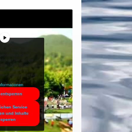
n gerade einen
lt von
YouTube
. Um
gentlichen Inhalt
klicken Sie auf die
nten. Bitte beachten
 dabei Daten an
eitergegeben werden.
nformationen
 entsperren
lichen Service
en und Inhalte
tsperren