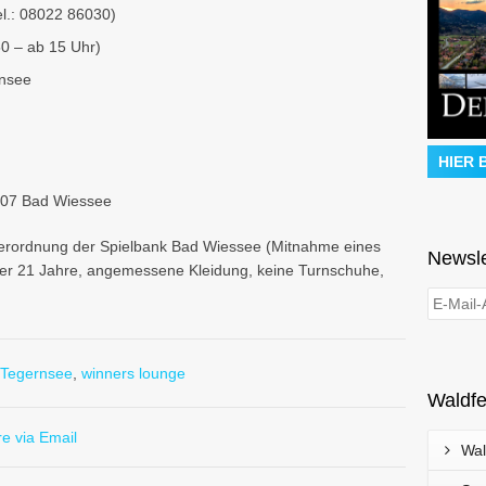
el.: 08022 86030)
0 – ab 15 Uhr)
rnsee
HIER 
707 Bad Wiessee
iderordnung der Spielbank Bad Wiessee (Mitnahme eines
Newsle
lter 21 Jahre, angemessene Kleidung, keine Turnschuhe,
Tegernsee
,
winners lounge
Waldfe
e via Email
Wal