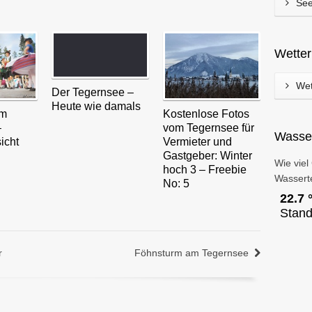
See
Wette
Wet
Der Tegernsee –
Heute wie damals
am
Kostenlose Fotos
–
vom Tegernsee für
Wasse
icht
Vermieter und
Gastgeber: Winter
Wie viel
hoch 3 – Freebie
Wassert
No: 5
r
Föhnsturm am Tegernsee