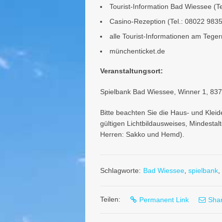
Tourist-Information Bad Wiessee (T
Casino-Rezeption (Tel.: 08022 9835
alle Tourist-Informationen am Tege
münchenticket.de
Veranstaltungsort:
Spielbank Bad Wiessee, Winner 1, 83
Bitte beachten Sie die Haus- und Kle
gültigen Lichtbildausweises, Mindesta
Herren: Sakko und Hemd).
Schlagworte:
Bad Wiessee
,
spielbank
,
Teilen:
Permanent Link
Shar