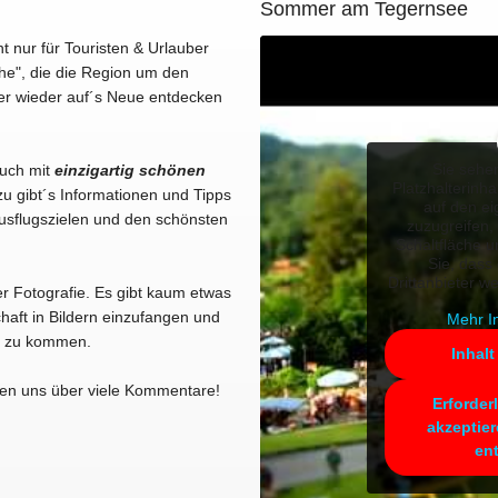
Sommer am Tegernsee
ht nur für Touristen & Urlauber
he", die die Region um den
er wieder auf´s Neue entdecken
Sie sehe
Euch mit
einzigartig schönen
Platzhalterinha
u gibt´s Informationen und Tipps
auf den ei
usflugszielen und den schönsten
zuzugreifen, 
Schaltfläche u
Sie, dass
Drittanbieter w
er Fotografie. Es gibt kaum etwas
haft in Bildern einzufangen und
Mehr I
kt zu kommen.
Inhalt
en uns über viele Kommentare!
Erforder
akzeptier
en