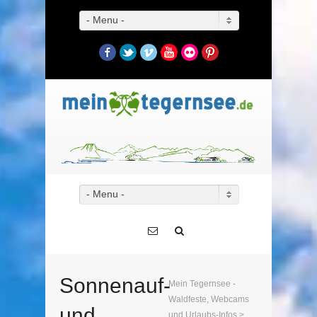
- Menu -
Facebook
Twitter
Vimeo
YouTube
Flickr
Pinterest
- Menu -
Sonnenauf-
Mein Tegernsee -
Waldfeste, Webcams
und
und Urlaubs-Infos
>