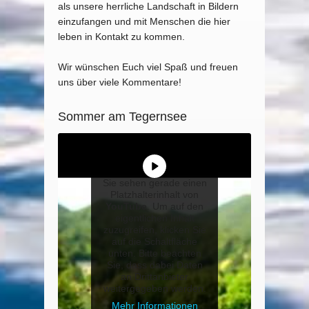
als unsere herrliche Landschaft in Bildern
einzufangen und mit Menschen die hier
leben in Kontakt zu kommen.
Wir wünschen Euch viel Spaß und freuen
uns über viele Kommentare!
Sommer am Tegernsee
Sie sehen gerade einen
Platzhalterinhalt von
YouTube
. Um auf den
eigentlichen Inhalt
zuzugreifen, klicken Sie
auf die Schaltfläche
unten. Bitte beachten
Sie, dass dabei Daten
an Drittanbieter
weitergegeben werden.
Mehr Informationen