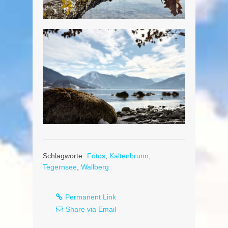
Schlagworte:
Fotos
,
Kaltenbrunn
,
Tegernsee
,
Wallberg
Permanent Link
Share via Email