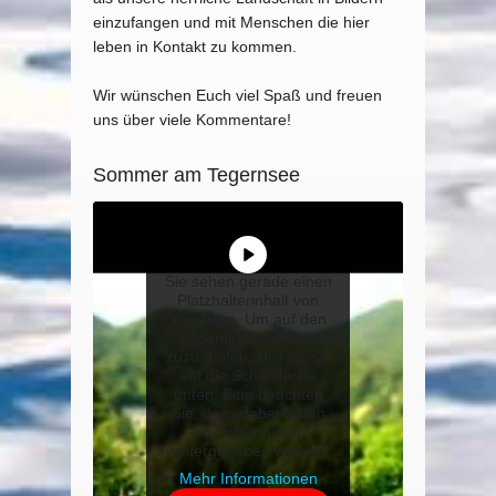
einzufangen und mit Menschen die hier
leben in Kontakt zu kommen.
Wir wünschen Euch viel Spaß und freuen
uns über viele Kommentare!
Sommer am Tegernsee
Sie sehen gerade einen
Platzhalterinhalt von
YouTube
. Um auf den
eigentlichen Inhalt
zuzugreifen, klicken Sie
auf die Schaltfläche
unten. Bitte beachten
Sie, dass dabei Daten
an Drittanbieter
weitergegeben werden.
Mehr Informationen