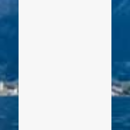
Von Edeltraud am 6. September 2015
Das Bootshaus mit dem Bootsverleih
liegt direkt im Zentrum der Stadt
Tegernsee, unmittelbar vor dem Aran
(Brotgenuss & Kaffeekult) und
zwischen dem Cafe Seeehaus und
dem Bräustüberl Tegernsee.
weiterlesen
0