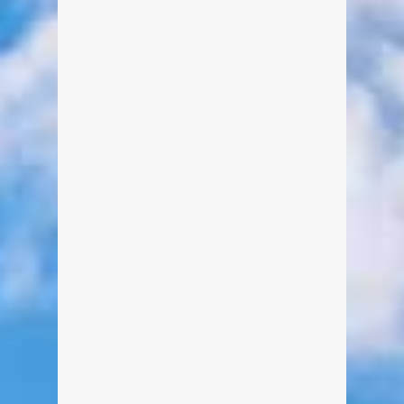
Tegernsee zwischen dem Seehotel
Überfahrt und dem Hotel Bachmair
am See.
weiterlesen
0
Hirschberghaus
Von Edeltraud am 18. Januar 2020
Das Hirschberghaus ist eine private