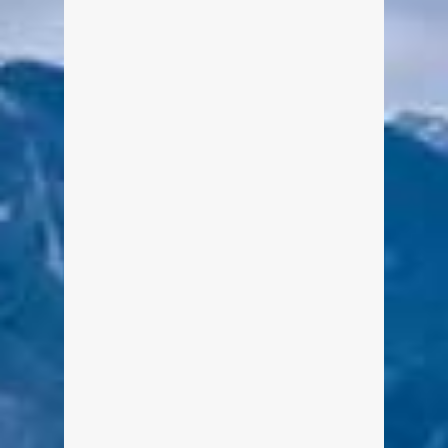
Von Edeltraud am 6. März 2017
Genießen Sie während der
Öffnungszeiten des Hofladens
hausgemachte Brotzeiten oder eine
Tasse Kaffee mit Kuchen.
weiterlesen
1
Bootsverleih Rixner