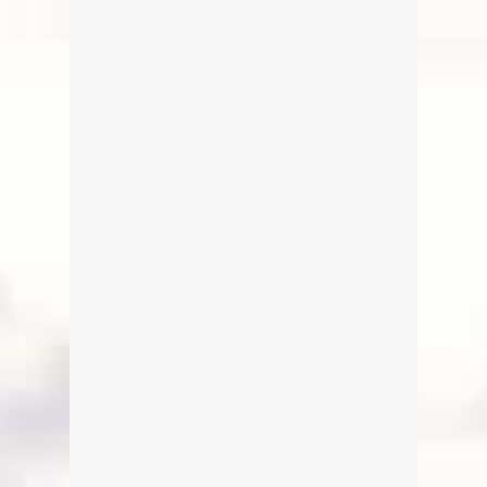
Das ideale Ausflugsziel für
Wanderungen in der Nähe von
München ist das Berggasthaus
Riederstein am Galaun
weiterlesen
3
Bootsverleih Zum Seewirt
Von Edeltraud am 12. Juli 2017