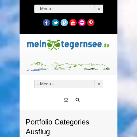
- Menu -
Facebook
Twitter
Vimeo
YouTube
Flickr
Pinterest
- Menu -
Portfolio Categories
Ausflug