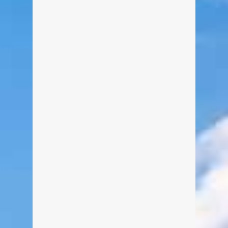
Schutzhütte in den Tegernseer
Bergen.
weiterlesen
2
Königsalm
Von Edeltraud am 18. September
2019
Traditionsreiche Alm in den Kreuther