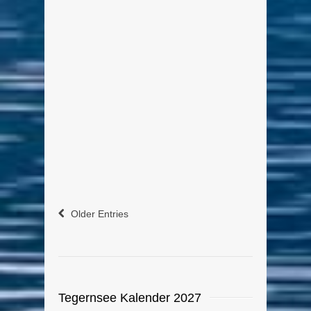
Bootsverleih Grieblinger
Von Edeltraud am 5. September 2015
Das Bootshaus mit dem Bootsverleih
liegt beim Baumgartenweg an der
Kurpromenade von Bad Wiessee
direkt neben der Schiffsanlegestelle
der Seeenschifffahrt Tegernsee.
weiterlesen
0
Older Entries
Tegernsee Kalender 2027