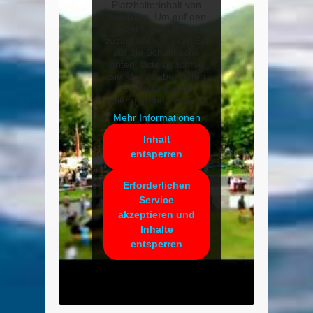
Platzhalterinhalt von
YouTube
. Um auf den
eigentlichen Inhalt
zuzugreifen, klicken Sie
auf die Schaltfläche
unten. Bitte beachten
Sie, dass dabei Daten
an Drittanbieter
weitergegeben werden.
Mehr Informationen
Inhalt
entsperren
Erforderlichen
Service
akzeptieren und
Inhalte
entsperren