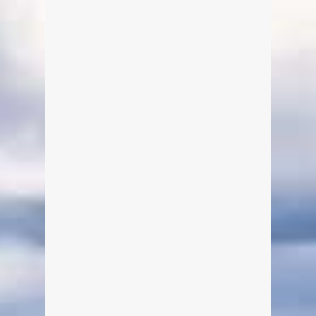
Der Bootsverleih mit Seeuferlokal
begrüßt Sie auf der Sonnenseite des
Tegernsees – mit allem, was Ihr Herz
begehrt.
weiterlesen
1
Hofladen Boarhof – BrotZEIT &
Leben