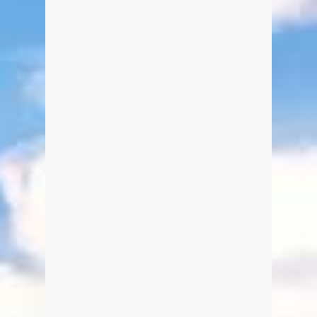
Bergen, wunderschön gelegen und
ein beliebtes und viel besuchtes
Wanderziel.
weiterlesen
2
Berggasthaus Riederstein am
Galaun
Von Edeltraud am 14. Dezember
2017