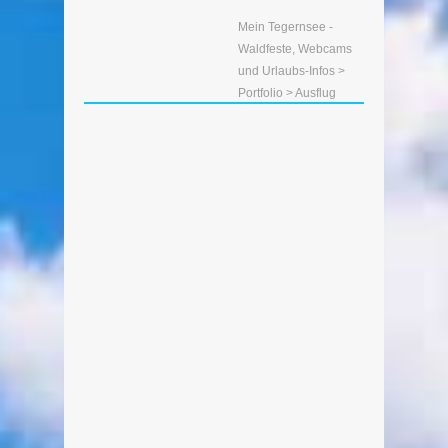
Mein Tegernsee -
Waldfeste, Webcams
und Urlaubs-Infos
>
Portfolio
>
Ausflug
Bootsverleih Reiffenstuel
Von Edeltraud am 7. Juni 2020
Der Bootsverleih liegt in der
Seestraße von Rottach-Egern am