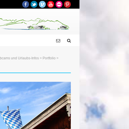
Facebook
Twitter
Vimeo
YouTube
Flickr
Pinterest
bcams und Urlaubs-Infos
>
Portfolio
>