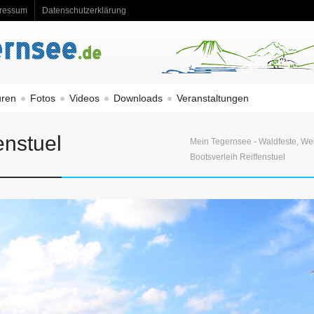
ressum
Datenschutzerklärung
uren
Fotos
Videos
Downloads
Veranstaltungen
enstuel
Mein Tegernsee - Waldfeste, We
Bootsverleih Reiffenstuel