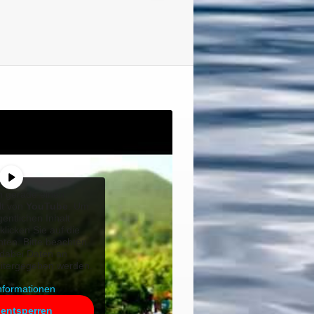
n gerade einen
lt von
YouTube
. Um
gentlichen Inhalt
klicken Sie auf die
nten. Bitte beachten
 dabei Daten an
eitergegeben werden.
nformationen
 entsperren