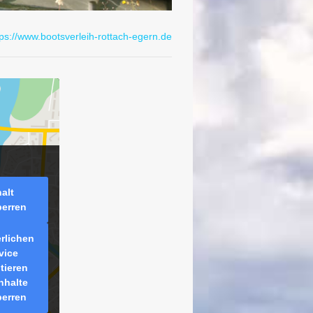
tps://www.bootsverleih-rottach-egern.de
halt
perren
erlichen
vice
tieren
nhalte
perren