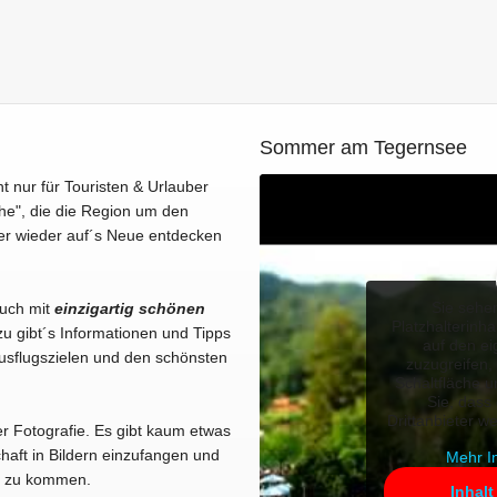
Sommer am Tegernsee
ht nur für Touristen & Urlauber
he", die die Region um den
er wieder auf´s Neue entdecken
Sie sehe
Euch mit
einzigartig schönen
Platzhalterinha
u gibt´s Informationen und Tipps
auf den ei
usflugszielen und den schönsten
zuzugreifen, 
Schaltfläche u
Sie, dass
Drittanbieter w
er Fotografie. Es gibt kaum etwas
haft in Bildern einzufangen und
Mehr I
kt zu kommen.
Inhalt