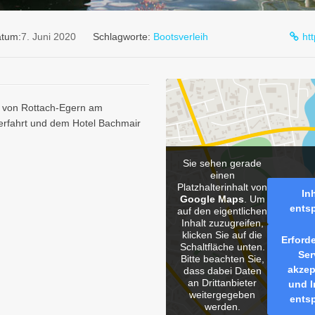
tum:
7. Juni 2020
Schlagworte:
Bootsverleih
ht
ße von Rottach-Egern am
rfahrt und dem Hotel Bachmair
Sie sehen gerade
einen
Platzhalterinhalt von
In
Google Maps
. Um
ents
auf den eigentlichen
Inhalt zuzugreifen,
klicken Sie auf die
Erford
Schaltfläche unten.
Ser
Bitte beachten Sie,
akzep
dass dabei Daten
an Drittanbieter
und I
weitergegeben
ents
werden.