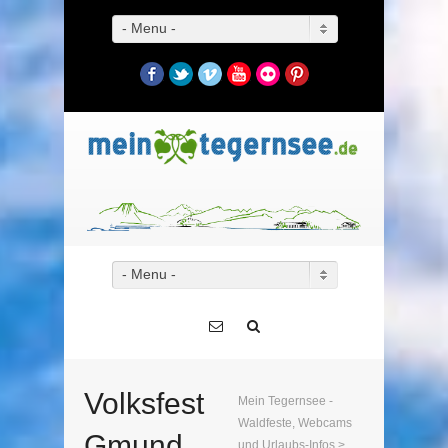
- Menu -
Facebook
Twitter
Vimeo
YouTube
Flickr
Pinterest
- Menu -
Volksfest
Mein Tegernsee -
Waldfeste, Webcams
Gmund
und Urlaubs-Infos
>