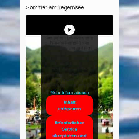
Sommer am Tegernsee
Sie sehen gerade einen
Platzhalterinhalt von
YouTube
. Um auf den
eigentlichen Inhalt
zuzugreifen, klicken Sie
auf die Schaltfläche
unten. Bitte beachten
Sie, dass dabei Daten
an Drittanbieter
weitergegeben werden.
Mehr Informationen
Inhalt
entsperren
Erforderlichen
Service
akzeptieren und