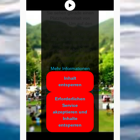
Sie sehen gerade einen
Platzhalterinhalt von
YouTube
. Um auf den
eigentlichen Inhalt
zuzugreifen, klicken Sie
auf die Schaltfläche
unten. Bitte beachten
Sie, dass dabei Daten
an Drittanbieter
weitergegeben werden.
Mehr Informationen
Inhalt
entsperren
Erforderlichen
Service
akzeptieren und
Inhalte
entsperren