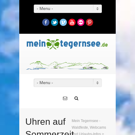
- Menu -
Facebook
Twitter
Vimeo
YouTube
Flickr
Pinterest
- Menu -
Uhren auf
Mein Tegernsee -
Waldfeste, Webcams
Sommerzeit
und Urlaubs-Infos
>