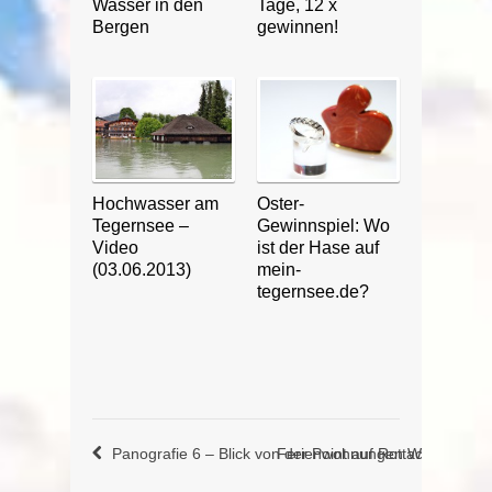
Wasser in den
Tage, 12 x
Bergen
gewinnen!
Hochwasser am
Oster-
Tegernsee –
Gewinnspiel: Wo
Video
ist der Hase auf
(03.06.2013)
mein-
tegernsee.de?
Panografie 6 – Blick von der Point auf Rottach-Egern
Ferienwohnungen Weber am 