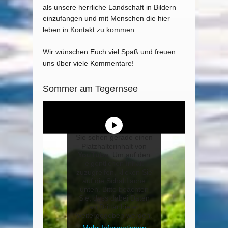
als unsere herrliche Landschaft in Bildern
einzufangen und mit Menschen die hier
leben in Kontakt zu kommen.
Wir wünschen Euch viel Spaß und freuen
uns über viele Kommentare!
Sommer am Tegernsee
Sie sehen gerade einen
Platzhalterinhalt von
YouTube
. Um auf den
eigentlichen Inhalt
zuzugreifen, klicken Sie
auf die Schaltfläche
unten. Bitte beachten
Sie, dass dabei Daten
an Drittanbieter
weitergegeben werden.
Mehr Informationen