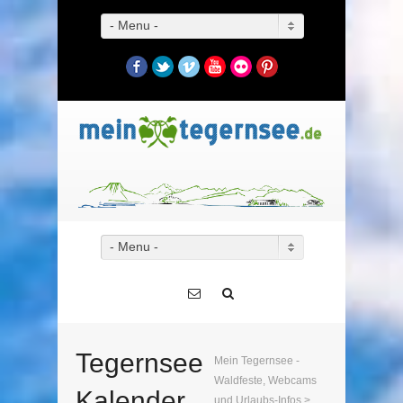
- Menu -
Facebook
Twitter
Vimeo
YouTube
Flickr
Pinterest
- Menu -
Tegernsee
Mein Tegernsee -
Waldfeste, Webcams
Kalender
und Urlaubs-Infos
>