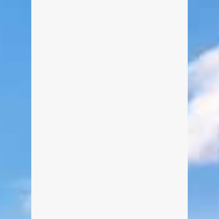
Programm (22.09.2016)
Von Edeltraud am 7. Januar 2016
DJANGO ASÜL - Neues Programm in
der Winner´s Lounge der Spielbank
Bad Wiessee am 22. September
2016, 20 Uhr (Einlass: 19.15 Uhr).
weiterlesen
0
0
CUBA PERCUSSION AND
FRIENDS feat. Yaqueline
Castellanos (25.08.2016)
Von Edeltraud am 7. Januar 2016
CUBA PERCUSSION AND FRIENDS
feat. Yaqueline Castellanos in der
Winner´s Lounge der Spielbank Bad
Wiessee am 25. August 2016, 20 Uhr