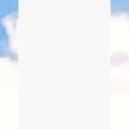
(Einlass: 18.30 Uhr).
weiterlesen
0
0
SOUL KITCHEN – 20 Years
Celebration Tour (20.10.2016)
Von Edeltraud am 7. Januar 2016
SOUL KITCHEN - 20 Years
Celebration Tour in der Winner´s
Lounge der Spielbank Bad Wiessee
am 20. Oktober 2016, 20 Uhr
(Einlass: 18.30 Uhr).
weiterlesen
0
0
MICHAEL ALTINGER & BAND –