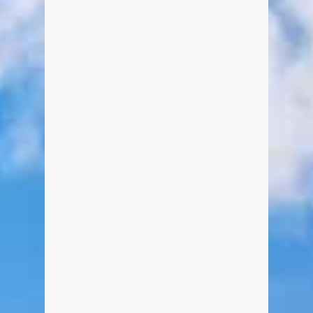
Bei der 3. FAI European Hot Airship
Championship kämpfen vom 24.02.
bis 29.02.2016 in Kreuth am
Tegernsee zwölf Profi-Piloten aus
sieben Nationen um den
Europameistertitel der Heißluft-
Schiffe. Das Teilnehmerfeld stammt
aus Schweden, Italien, Schweiz,
Frankreich, Polen und Litauen, mit
starker Beteiligung aus Deutschland
(fünf Piloten). Mit dabei ist der
amtierende Luftschiff-Weltmeister aus
der Schweiz und mit Pia-Maria Witt
die einzige […]
weiterlesen
1
0
DJANGO ASÜL – Neues