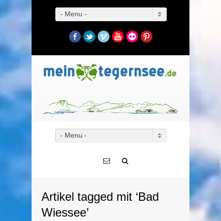
- Menu -
Facebook
Twitter
Vimeo
YouTube
Flickr
Pinterest
- Menu -
Artikel tagged mit ‘Bad
Wiessee’