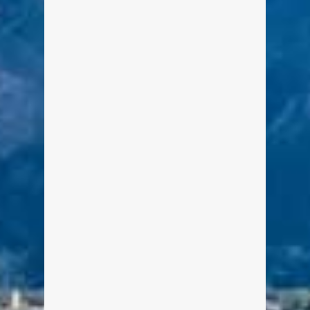
Platzhalterinhalt von Standard. Um
auf den eigentlichen Inhalt
zuzugreifen, klicken Sie auf den
Button unten. Bitte beachten Sie,
dass dabei Daten an Drittanbieter
weitergegeben werden. Inhalt
entsperren Erforderlichen Service
akzeptieren und Inhalte entsperren
Weitere Informationen [View the story
„Jahresrückblick TEGERNSEE 2015 –
Dezember“ on Storify]
weiterlesen
0
0
WILLY ASTOR – Reim Time –
Astors neuer Wörtersee
(20.07.2016)
Von Edeltraud am 6. Januar 2016