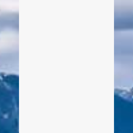
Wiessee am 11. Dezember 2016, 20
Uhr (Einlass: 19.15 Uhr).
weiterlesen
0
0
Jahresrückblick TEGERNSEE
2015 – Dezember
Von Edeltraud am 6. Januar 2016
Sie sehen gerade einen