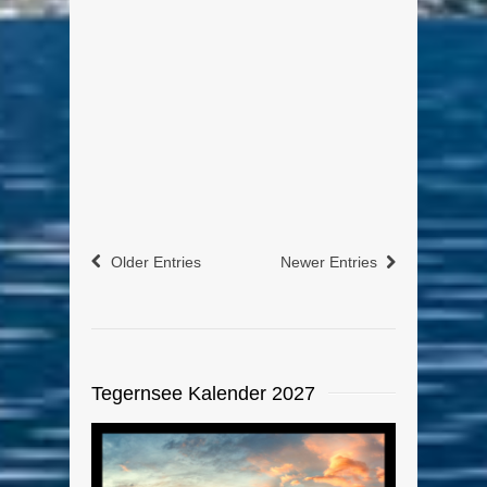
WILLY ASTOR - Reim Time - Astors
neuer Wörtersee in der Winner´s
Lounge der Spielbank Bad Wiessee
am 20. Juli 2016, 20 Uhr (Einlass:
19.15 Uhr).
weiterlesen
0
0
Older Entries
Newer Entries
Tegernsee Kalender 2027