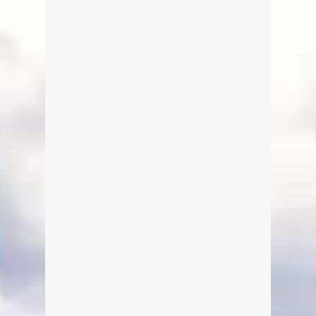
Meine Heilige Familie
(30.11.2016)
Von Edeltraud am 7. Januar 2016
MICHAEL ALTINGER & BAND - Meine
Heilige Familie in der Winner´s
Lounge der Spielbank Bad Wiessee
am 30. November 2016, 20 Uhr
(Einlass: 19.15 Uhr).
weiterlesen
0
0
GOLDEN VOICES OF GOSPEL
– Soulful Christmas (11.12.2016)
Von Edeltraud am 7. Januar 2016
THE GOLDEN VOICES OF GOSPEL -
A Soulful Christmas Celebration in der
Winner´s Lounge der Spielbank Bad