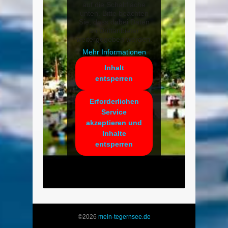
auf die Schaltfläche
unten. Bitte beachten
Sie, dass dabei Daten
an Drittanbieter
weitergegeben werden.
Mehr Informationen
Inhalt
entsperren
Erforderlichen
Service
akzeptieren und
Inhalte
entsperren
©2026
mein-tegernsee.de