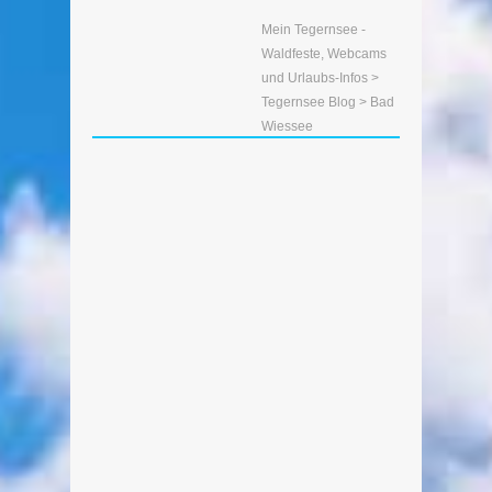
Mein Tegernsee -
Waldfeste, Webcams
und Urlaubs-Infos
>
Tegernsee Blog
> Bad
Wiessee
Luftschiff EM 2016 Tegernsee –
Airship Champions
Von Edeltraud am 16. Januar 2016