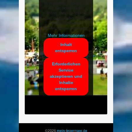
zuzugreifen, klicken Sie
auf die Schaltfläche
unten. Bitte beachten
Sie, dass dabei Daten
an Drittanbieter
weitergegeben werden.
Mehr Informationen
Inhalt
entsperren
Erforderlichen
Service
akzeptieren und
Inhalte
entsperren
©2026
mein-tegernsee.de