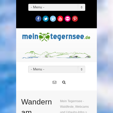
- Menu -
Facebook
Twitter
Vimeo
YouTube
Flickr
Pinterest
- Menu -
Wandern
Mein Tegernsee -
Waldfeste, Webcams
am
und Urlaubs-Infos
>