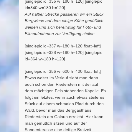
[singlepic id=336 w=180 h=120] [singlepic
id=340 w=180 h=120]
Auf halber Strecke passieren wir ein Stück
Bergwiese auf dem einige Kühe genüßlich
weiden und sich bereitwillig für Foto- und
Filmaufnahmen zur Verfügung stellen.
[singlepic id=337 w=180 h=120 float=left]
[singlepic id=338 w=180 h=120] [singlepic
id=364 w=180 h=120]
[singlepic id=356 w=600 h=400 float=left]
Etwas weiter im Verlauf sieht man dann
auch schon den Riederstein mit der auf
dem mächtigen Fels stehenden Kapelle. Es
folgt ein letztes, wenn auch etwas steileres
Stück auf einem schmalen Pfad durch den
Wald, bevor man das Berggasthaus
Riederstein am Galaun erreicht. Hier kann
man gemütlich sitzen und auf der
Sonnenterasse eine deftige Brotzeit