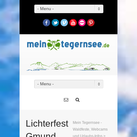
- Menu -
Facebook
Twitter
Vimeo
YouTube
Flickr
Pinterest
- Menu -
Lichterfest
Mein Tegernsee -
Waldfeste, Webcams
Gmund
und Urlaubs-Infos
>