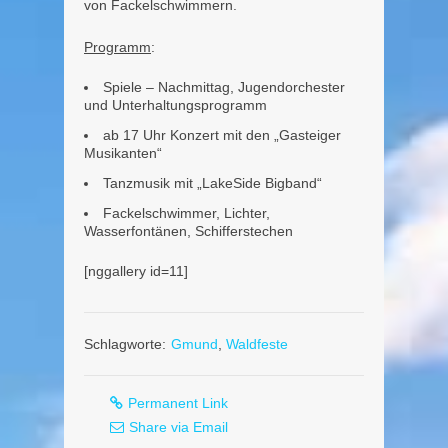
von Fackelschwimmern.
Programm
:
Spiele – Nachmittag, Jugendorchester
und Unterhaltungsprogramm
ab 17 Uhr Konzert mit den „Gasteiger
Musikanten“
Tanzmusik mit „LakeSide Bigband“
Fackelschwimmer, Lichter,
Wasserfontänen, Schifferstechen
[nggallery id=11]
Schlagworte:
Gmund
,
Waldfeste
Permanent Link
Share via Email