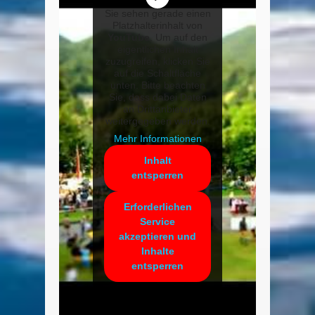
Sie sehen gerade einen
Platzhalterinhalt von
YouTube
. Um auf den
eigentlichen Inhalt
zuzugreifen, klicken Sie
auf die Schaltfläche
unten. Bitte beachten
Sie, dass dabei Daten
an Drittanbieter
weitergegeben werden.
Mehr Informationen
Inhalt
entsperren
Erforderlichen
Service
akzeptieren und
Inhalte
entsperren