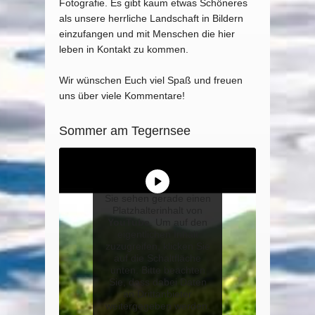
Fotografie. Es gibt kaum etwas Schöneres
als unsere herrliche Landschaft in Bildern
einzufangen und mit Menschen die hier
leben in Kontakt zu kommen.
Wir wünschen Euch viel Spaß und freuen
uns über viele Kommentare!
Sommer am Tegernsee
Sie sehen gerade einen
Platzhalterinhalt von
YouTube
. Um auf den
eigentlichen Inhalt
zuzugreifen, klicken Sie
auf die Schaltfläche
unten. Bitte beachten
Sie, dass dabei Daten
an Drittanbieter
weitergegeben werden.