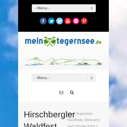
- Menu -
Facebook
Twitter
Vimeo
YouTube
Flickr
Pinterest
- Menu -
Hirschbergler
Mein Tegernsee -
Waldfeste, Webcams
Waldfest
und Urlaubs-Infos
>