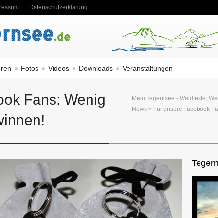
ressum
Datenschutzerklärung
uren
Fotos
Videos
Downloads
Veranstaltungen
ook Fans: Wenig
Mein Tegernsee - Waldfeste, We
News
> Für unsere Facebook Fa
winnen!
Tegern