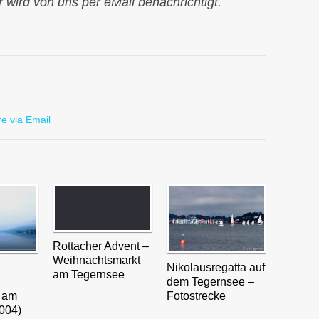
 wird von uns per eMail benachrichtigt.
e via Email
Rottacher Advent –
Weihnachtsmarkt
Nikolausregatta auf
am Tegernsee
dem Tegernsee –
t am
Fotostrecke
004)