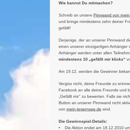
Wie kannst Du mitmachen?
Schreib an unsere
Pinnwand von mein
und bringe mindestens zehn deiner Fr
gefällt!
Derjenige, der an unserer Pinnwand d
einen unserer einzigartigen Anhänger 
Anhänger werden unter allen Teilnehme
mindestens 10 „gefällt mir klicks“
vo
Am 19.12. werden die Gewinner beka
Vergiss nicht, deine Freunde zu erinne
Facebook an alle deine Freunde und bi
„Gefällt mir“ zu bewerten. Falls sie nic
Button an unserer Pinnwand nicht aktiv
von
mein-tegernsee.de
sind.
Die Gewinnspiel-Details:
• Die Aktion endet am 18.12.2010 um