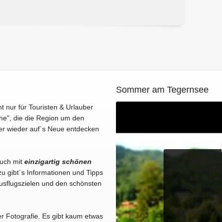
Sommer am Tegernsee
ht nur für Touristen & Urlauber
he", die die Region um den
er wieder auf´s Neue entdecken
Sie sehe
Euch mit
einzigartig schönen
Platzhalterinha
u gibt´s Informationen und Tipps
auf den ei
usflugszielen und den schönsten
zuzugreifen, 
Schaltfläche u
Sie, dass
Drittanbieter w
er Fotografie. Es gibt kaum etwas