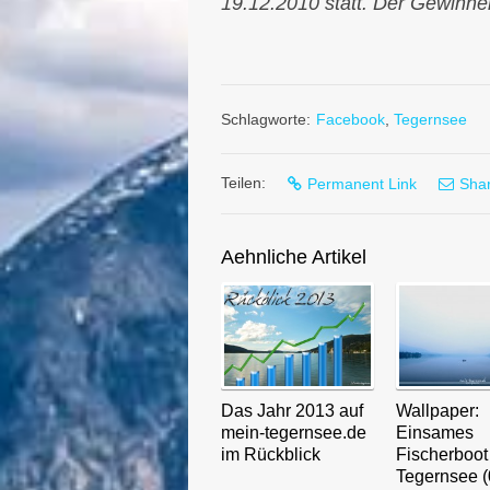
19.12.2010 statt. Der Gewinner
Schlagworte:
Facebook
,
Tegernsee
Teilen:
Permanent Link
Shar
Aehnliche Artikel
Das Jahr 2013 auf
Wallpaper:
mein-tegernsee.de
Einsames
im Rückblick
Fischerboo
Tegernsee (