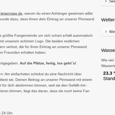
See
-tegernsee.de
, warum du einen Anhänger gewinnen willst
eunde dazu, dass ihnen dein Eintrag an unserer Pinnwand
Wette
Wet
ie größte Fangemeinde um sich schart erhält automatisch
mit unserem schönen Logo. Die beiden restlichen
rn verlost, die für ihren Eintrag an unserer Pinnwand
Wasse
n Freunden erhalten haben.
Wie viel
nntgegeben.
Auf die Plätze, fertig, los geht´s!
Wassert
rn: Am einfachsten schickst du eine Nachricht über
ttest sie, Deinen Beitrag an unserer Pinnwand mit einem
ht für dich abstimmen können, weil sie den Gefällt-mir-
ieren können, liegt das daran, dass sie noch keine Fan
 24 Uhr.