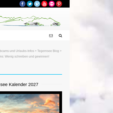
Facebook
Twitter
Vimeo
YouTube
Flickr
Pinterest
bcams und Urlaubs-Infos
>
Tegernsee Blog
>
ns: Wenig schreiben und gewinnen!
see Kalender 2027