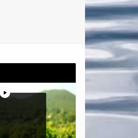
n gerade einen
lt von
YouTube
. Um
gentlichen Inhalt
klicken Sie auf die
nten. Bitte beachten
 dabei Daten an
eitergegeben werden.