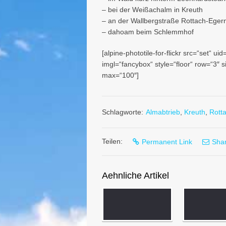
– bei der Weißachalm in Kreuth
– an der Wallbergstraße Rottach-Eger
– dahoam beim Schlemmhof
[alpine-phototile-for-flickr src=“set
imgl=“fancybox“ style=“floor“ row=“3″ 
max=“100″]
Schlagworte:
Almabtrieb
,
Kreuth
,
Rott
Teilen:
Permanent Link
Shar
Aehnliche Artikel