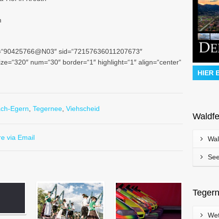
n
“ uid=“90425766@N03″ sid=“72157636011207673″
size=“320″ num=“30″ border=“1″ highlight=“1″ align=“center“
HIER 
ach-Egern
,
Tegernee
,
Viehscheid
Waldfe
e via Email
Wal
See
Tegern
Wet