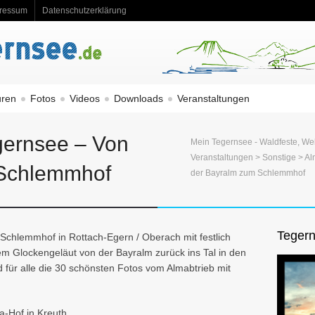
ressum
Datenschutzerklärung
uren
Fotos
Videos
Downloads
Veranstaltungen
gernsee – Von
Mein Tegernsee - Waldfeste, We
Veranstaltungen
>
Sonstige
>
Al
 Schlemmhof
der Bayralm zum Schlemmhof
Tegern
Schlemmhof in Rottach-Egern / Oberach mit festlich
 Glockengeläut von der Bayralm zurück ins Tal in den
 für alle die 30 schönsten Fotos vom Almabtrieb mit
a-Hof in Kreuth