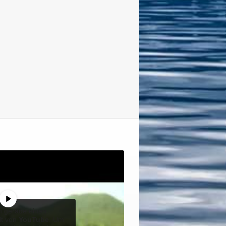
n gerade einen
lt von
YouTube
. Um