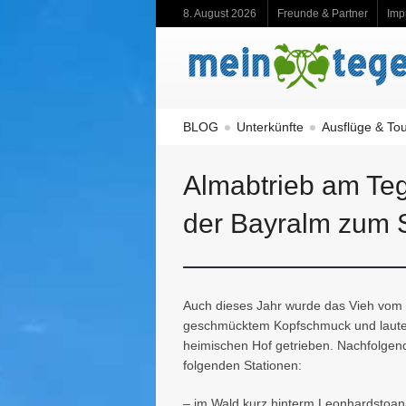
8. August 2026
Freunde & Partner
Imp
BLOG
Unterkünfte
Ausflüge & To
Almabtrieb am Te
der Bayralm zum
Auch dieses Jahr wurde das Vieh vom 
geschmücktem Kopfschmuck und lautem
heimischen Hof getrieben. Nachfolgend
folgenden Stationen:
– im Wald kurz hinterm Leonhardstoan