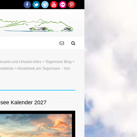
Facebook
Twitter
Vimeo
YouTube
Flickr
Pinterest
bcams und Urlaubs-Infos
>
Tegernsee Blog
>
mabtrieb
> Almabtrieb am Tegernsee – Von
see Kalender 2027