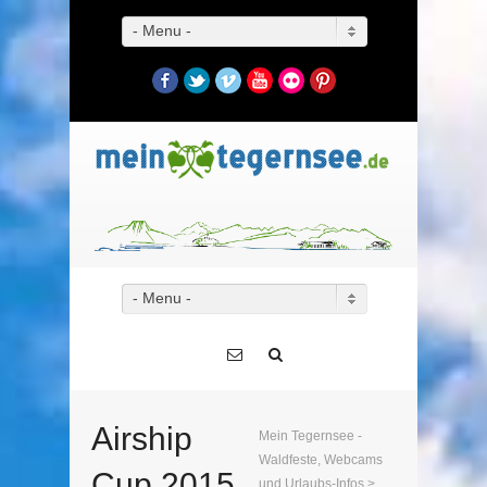
- Menu -
Facebook
Twitter
Vimeo
YouTube
Flickr
Pinterest
- Menu -
Airship
Mein Tegernsee -
Waldfeste, Webcams
Cup 2015
und Urlaubs-Infos
>