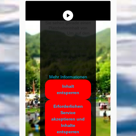
Sie sehen gerade einen
Platzhalterinhalt von
YouTube
. Um auf den
eigentlichen Inhalt
zuzugreifen, klicken Sie
auf die Schaltfläche
unten. Bitte beachten
Sie, dass dabei Daten
an Drittanbieter
weitergegeben werden.
Mehr Informationen
Inhalt
entsperren
Erforderlichen
Service
akzeptieren und
Inhalte
entsperren