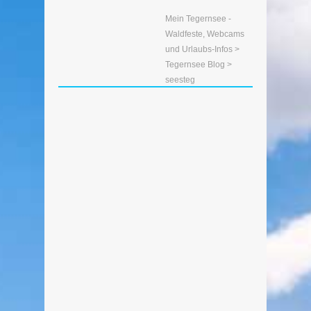
Mein Tegernsee -
Waldfeste, Webcams
und Urlaubs-Infos
>
Tegernsee Blog
>
seesteg
Foto des Tages – Seesteg
Tegernsee
Von Edeltraud am 22. November