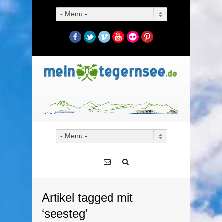
- Menu -
Facebook
Twitter
Vimeo
YouTube
Flickr
Pinterest
- Menu -
Artikel tagged mit
‘seesteg’