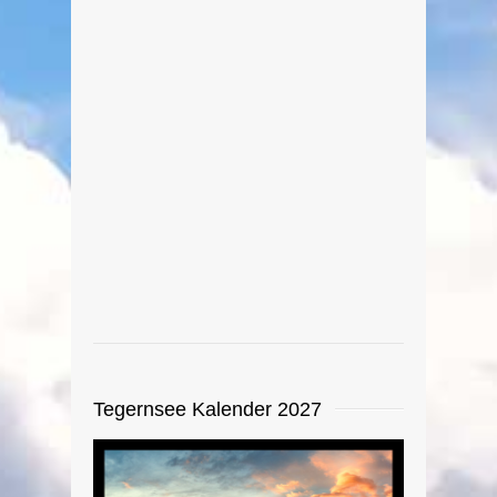
2010
Nur selten ist der Seesteg in
Tegernsee von Spaziergängern
verlassen. Meist herrscht gerade bei
schönem Wetter reges Treiben an
der Seepromenade Tegernsee. Hier
der Teil der von der Seeanlage Länd
zum Cafe Seehaus führt.
weiterlesen
0
0
Tegernsee Kalender 2027