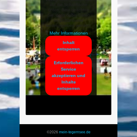
auf die Schaltfläche
unten. Bitte beachten
Sie, dass dabei Daten
an Drittanbieter
weitergegeben werden.
Mehr Informationen
Inhalt
entsperren
Erforderlichen
Service
akzeptieren und
Inhalte
entsperren
©2026
mein-tegernsee.de